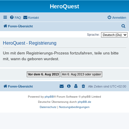
HeroQuest
FAQ
Kontakt
Anmelden
S
Foren-Übersicht
u
Sprache:
c
HeroQuest - Registrierung
h
Um mit dem Registrierungs-Prozess fortzufahren, teile uns bitte
e
mit, wann du geboren wurdest.
Foren-Übersicht
Alle Zeiten sind
UTC+02:00
Powered by
phpBB
® Forum Software © phpBB Limited
Deutsche Übersetzung durch
phpBB.de
Datenschutz
|
Nutzungsbedingungen