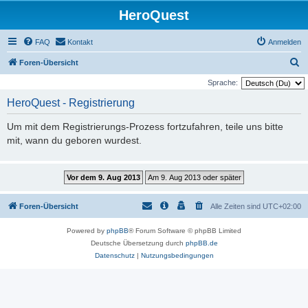
HeroQuest
FAQ
Kontakt
Anmelden
S
Foren-Übersicht
u
Sprache:
c
HeroQuest - Registrierung
h
Um mit dem Registrierungs-Prozess fortzufahren, teile uns bitte
e
mit, wann du geboren wurdest.
Foren-Übersicht
Alle Zeiten sind
UTC+02:00
Powered by
phpBB
® Forum Software © phpBB Limited
Deutsche Übersetzung durch
phpBB.de
Datenschutz
|
Nutzungsbedingungen