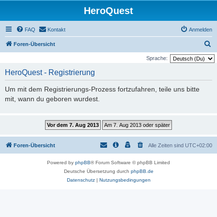
HeroQuest
FAQ
Kontakt
Anmelden
S
Foren-Übersicht
u
Sprache:
c
HeroQuest - Registrierung
h
Um mit dem Registrierungs-Prozess fortzufahren, teile uns bitte
e
mit, wann du geboren wurdest.
Foren-Übersicht
Alle Zeiten sind
UTC+02:00
Powered by
phpBB
® Forum Software © phpBB Limited
Deutsche Übersetzung durch
phpBB.de
Datenschutz
|
Nutzungsbedingungen