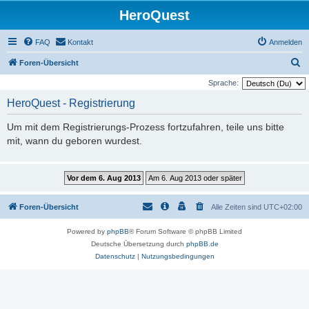
HeroQuest
FAQ
Kontakt
Anmelden
S
Foren-Übersicht
u
Sprache:
c
HeroQuest - Registrierung
h
Um mit dem Registrierungs-Prozess fortzufahren, teile uns bitte
e
mit, wann du geboren wurdest.
Foren-Übersicht
Alle Zeiten sind
UTC+02:00
Powered by
phpBB
® Forum Software © phpBB Limited
Deutsche Übersetzung durch
phpBB.de
Datenschutz
|
Nutzungsbedingungen