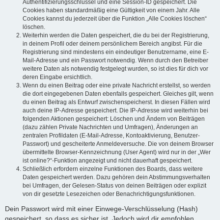
Authentifizierungsschlüssel und eine Session-ID gespeichert. Die
Cookies haben standardmäßig eine Gültigkeit von einem Jahr. Alle
Cookies kannst du jederzeit über die Funktion „Alle Cookies löschen“
löschen.
Weiterhin werden die Daten gespeichert, die du bei der Registrierung,
in deinem Profil oder deinem persönlichem Bereich angibst. Für die
Registrierung sind mindestens ein eindeutiger Benutzername, eine E-
Mail-Adresse und ein Passwort notwendig. Wenn durch den Betreiber
weitere Daten als notwendig festgelegt wurden, so ist dies für dich vor
deren Eingabe ersichtlich.
Wenn du einen Beitrag oder eine private Nachricht erstellst, so werden
die dort eingegebenen Daten ebenfalls gespeichert. Gleiches gilt, wenn
du einen Beitrag als Entwurf zwischenspeicherst. In diesen Fällen wird
auch deine IP-Adresse gespeichert. Die IP-Adresse wird weiterhin bei
folgenden Aktionen gespeichert: Löschen und Ändern von Beiträgen
(dazu zählen Private Nachrichten und Umfragen), Änderungen an
zentralen Profildaten (E-Mail-Adresse, Kontoaktivierung, Benutzer-
Passwort) und gescheiterte Anmeldeversuche. Die von deinem Browser
übermittelte Browser-Kennzeichnung (User Agent) wird nur in der „Wer
ist online?“-Funktion angezeigt und nicht dauerhaft gespeichert.
Schließlich erfordern einzelne Funktionen des Boards, dass weitere
Daten gespeichert werden. Dazu gehören dein Abstimmungsverhalten
bei Umfragen, der Gelesen-Status von deinen Beiträgen oder explizit
von dir gesetzte Lesezeichen oder Benachrichtigungsfunktionen.
Dein Passwort wird mit einer Einwege-Verschlüsselung (Hash)
gespeichert, so dass es sicher ist. Jedoch wird dir empfohlen,