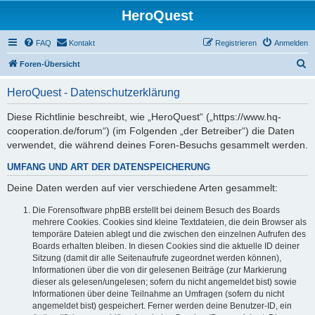
HeroQuest
FAQ
Kontakt
Registrieren
Anmelden
S
Foren-Übersicht
u
HeroQuest - Datenschutzerklärung
c
h
Diese Richtlinie beschreibt, wie „HeroQuest“ („https://www.hq-
cooperation.de/forum“) (im Folgenden „der Betreiber“) die Daten
e
verwendet, die während deines Foren-Besuchs gesammelt werden.
UMFANG UND ART DER DATENSPEICHERUNG
Deine Daten werden auf vier verschiedene Arten gesammelt:
Die Forensoftware phpBB erstellt bei deinem Besuch des Boards
mehrere Cookies. Cookies sind kleine Textdateien, die dein Browser als
temporäre Dateien ablegt und die zwischen den einzelnen Aufrufen des
Boards erhalten bleiben. In diesen Cookies sind die aktuelle ID deiner
Sitzung (damit dir alle Seitenaufrufe zugeordnet werden können),
Informationen über die von dir gelesenen Beiträge (zur Markierung
dieser als gelesen/ungelesen; sofern du nicht angemeldet bist) sowie
Informationen über deine Teilnahme an Umfragen (sofern du nicht
angemeldet bist) gespeichert. Ferner werden deine Benutzer-ID, ein