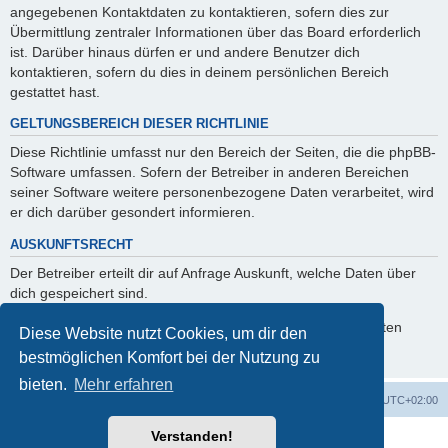
angegebenen Kontaktdaten zu kontaktieren, sofern dies zur
Übermittlung zentraler Informationen über das Board erforderlich
ist. Darüber hinaus dürfen er und andere Benutzer dich
kontaktieren, sofern du dies in deinem persönlichen Bereich
gestattet hast.
GELTUNGSBEREICH DIESER RICHTLINIE
Diese Richtlinie umfasst nur den Bereich der Seiten, die die phpBB-
Software umfassen. Sofern der Betreiber in anderen Bereichen
seiner Software weitere personenbezogene Daten verarbeitet, wird
er dich darüber gesondert informieren.
AUSKUNFTSRECHT
Der Betreiber erteilt dir auf Anfrage Auskunft, welche Daten über
dich gespeichert sind.
Du kannst jederzeit die Löschung bzw. Sperrung deiner Daten
Diese Website nutzt Cookies, um dir den
verlangen. Kontaktiere hierzu bitte den Betreiber.
bestmöglichen Komfort bei der Nutzung zu
bieten.
Mehr erfahren
Foren-Übersicht
Alle Zeiten sind
UTC+02:00
Verstanden!
Powered by
phpBB
® Forum Software © phpBB Limited