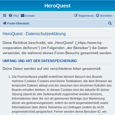
HeroQuest
FAQ
Kontakt
Registrieren
Anmelden
S
Foren-Übersicht
u
HeroQuest - Datenschutzerklärung
c
h
Diese Richtlinie beschreibt, wie „HeroQuest“ („https://www.hq-
cooperation.de/forum“) (im Folgenden „der Betreiber“) die Daten
e
verwendet, die während deines Foren-Besuchs gesammelt werden.
UMFANG UND ART DER DATENSPEICHERUNG
Deine Daten werden auf vier verschiedene Arten gesammelt:
Die Forensoftware phpBB erstellt bei deinem Besuch des Boards
mehrere Cookies. Cookies sind kleine Textdateien, die dein Browser als
temporäre Dateien ablegt und die zwischen den einzelnen Aufrufen des
Boards erhalten bleiben. In diesen Cookies sind die aktuelle ID deiner
Sitzung (damit dir alle Seitenaufrufe zugeordnet werden können),
Informationen über die von dir gelesenen Beiträge (zur Markierung
dieser als gelesen/ungelesen; sofern du nicht angemeldet bist) sowie
Informationen über deine Teilnahme an Umfragen (sofern du nicht
angemeldet bist) gespeichert. Ferner werden deine Benutzer-ID, ein