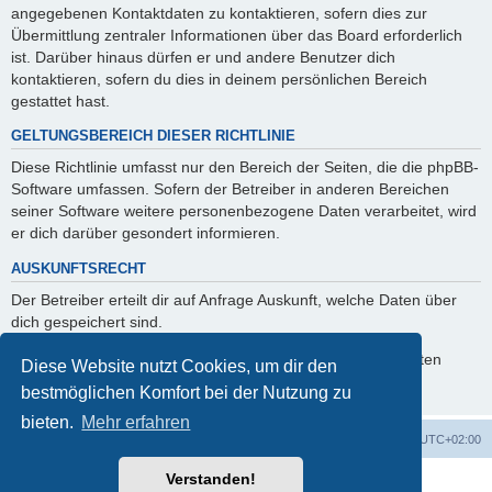
angegebenen Kontaktdaten zu kontaktieren, sofern dies zur
Übermittlung zentraler Informationen über das Board erforderlich
ist. Darüber hinaus dürfen er und andere Benutzer dich
kontaktieren, sofern du dies in deinem persönlichen Bereich
gestattet hast.
GELTUNGSBEREICH DIESER RICHTLINIE
Diese Richtlinie umfasst nur den Bereich der Seiten, die die phpBB-
Software umfassen. Sofern der Betreiber in anderen Bereichen
seiner Software weitere personenbezogene Daten verarbeitet, wird
er dich darüber gesondert informieren.
AUSKUNFTSRECHT
Der Betreiber erteilt dir auf Anfrage Auskunft, welche Daten über
dich gespeichert sind.
Du kannst jederzeit die Löschung bzw. Sperrung deiner Daten
Diese Website nutzt Cookies, um dir den
verlangen. Kontaktiere hierzu bitte den Betreiber.
bestmöglichen Komfort bei der Nutzung zu
bieten.
Mehr erfahren
Foren-Übersicht
Alle Zeiten sind
UTC+02:00
Verstanden!
Powered by
phpBB
® Forum Software © phpBB Limited