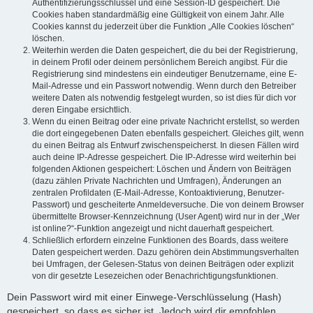
Authentifizierungsschlüssel und eine Session-ID gespeichert. Die
Cookies haben standardmäßig eine Gültigkeit von einem Jahr. Alle
Cookies kannst du jederzeit über die Funktion „Alle Cookies löschen“
löschen.
Weiterhin werden die Daten gespeichert, die du bei der Registrierung,
in deinem Profil oder deinem persönlichem Bereich angibst. Für die
Registrierung sind mindestens ein eindeutiger Benutzername, eine E-
Mail-Adresse und ein Passwort notwendig. Wenn durch den Betreiber
weitere Daten als notwendig festgelegt wurden, so ist dies für dich vor
deren Eingabe ersichtlich.
Wenn du einen Beitrag oder eine private Nachricht erstellst, so werden
die dort eingegebenen Daten ebenfalls gespeichert. Gleiches gilt, wenn
du einen Beitrag als Entwurf zwischenspeicherst. In diesen Fällen wird
auch deine IP-Adresse gespeichert. Die IP-Adresse wird weiterhin bei
folgenden Aktionen gespeichert: Löschen und Ändern von Beiträgen
(dazu zählen Private Nachrichten und Umfragen), Änderungen an
zentralen Profildaten (E-Mail-Adresse, Kontoaktivierung, Benutzer-
Passwort) und gescheiterte Anmeldeversuche. Die von deinem Browser
übermittelte Browser-Kennzeichnung (User Agent) wird nur in der „Wer
ist online?“-Funktion angezeigt und nicht dauerhaft gespeichert.
Schließlich erfordern einzelne Funktionen des Boards, dass weitere
Daten gespeichert werden. Dazu gehören dein Abstimmungsverhalten
bei Umfragen, der Gelesen-Status von deinen Beiträgen oder explizit
von dir gesetzte Lesezeichen oder Benachrichtigungsfunktionen.
Dein Passwort wird mit einer Einwege-Verschlüsselung (Hash)
gespeichert, so dass es sicher ist. Jedoch wird dir empfohlen,