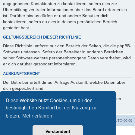
angegebenen Kontaktdaten zu kontaktieren, sofern dies zur
Übermittlung zentraler Informationen über das Board erforderlich
ist. Darüber hinaus dürfen er und andere Benutzer dich
kontaktieren, sofern du dies in deinem persönlichen Bereich
gestattet hast.
GELTUNGSBEREICH DIESER RICHTLINIE
Diese Richtlinie umfasst nur den Bereich der Seiten, die die phpBB-
Software umfassen. Sofern der Betreiber in anderen Bereichen
seiner Software weitere personenbezogene Daten verarbeitet, wird
er dich darüber gesondert informieren.
AUSKUNFTSRECHT
Der Betreiber erteilt dir auf Anfrage Auskunft, welche Daten über
dich gespeichert sind.
Du kannst jederzeit die Löschung bzw. Sperrung deiner Daten
Diese Website nutzt Cookies, um dir den
verlangen. Kontaktiere hierzu bitte den Betreiber.
bestmöglichen Komfort bei der Nutzung zu
bieten.
Mehr erfahren
Foren-Übersicht
Alle Zeiten sind
UTC+02:00
Verstanden!
Powered by
phpBB
® Forum Software © phpBB Limited