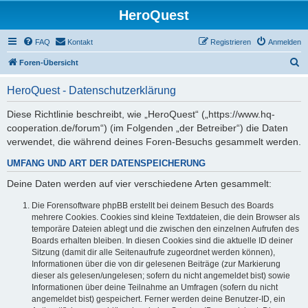
HeroQuest
FAQ
Kontakt
Registrieren
Anmelden
S
Foren-Übersicht
u
HeroQuest - Datenschutzerklärung
c
h
Diese Richtlinie beschreibt, wie „HeroQuest“ („https://www.hq-
cooperation.de/forum“) (im Folgenden „der Betreiber“) die Daten
e
verwendet, die während deines Foren-Besuchs gesammelt werden.
UMFANG UND ART DER DATENSPEICHERUNG
Deine Daten werden auf vier verschiedene Arten gesammelt:
Die Forensoftware phpBB erstellt bei deinem Besuch des Boards
mehrere Cookies. Cookies sind kleine Textdateien, die dein Browser als
temporäre Dateien ablegt und die zwischen den einzelnen Aufrufen des
Boards erhalten bleiben. In diesen Cookies sind die aktuelle ID deiner
Sitzung (damit dir alle Seitenaufrufe zugeordnet werden können),
Informationen über die von dir gelesenen Beiträge (zur Markierung
dieser als gelesen/ungelesen; sofern du nicht angemeldet bist) sowie
Informationen über deine Teilnahme an Umfragen (sofern du nicht
angemeldet bist) gespeichert. Ferner werden deine Benutzer-ID, ein