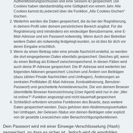
Authentifizierungsschlüssel und eine Session-ID gespeichert. Die
Cookies haben standardmäßig eine Gültigkeit von einem Jahr. Alle
Cookies kannst du jederzeit über die Funktion „Alle Cookies löschen“
löschen.
Weiterhin werden die Daten gespeichert, die du bei der Registrierung,
in deinem Profil oder deinem persönlichem Bereich angibst. Für die
Registrierung sind mindestens ein eindeutiger Benutzername, eine E-
Mail-Adresse und ein Passwort notwendig. Wenn durch den Betreiber
weitere Daten als notwendig festgelegt wurden, so ist dies für dich vor
deren Eingabe ersichtlich.
Wenn du einen Beitrag oder eine private Nachricht erstellst, so werden
die dort eingegebenen Daten ebenfalls gespeichert. Gleiches gilt, wenn
du einen Beitrag als Entwurf zwischenspeicherst. In diesen Fällen wird
auch deine IP-Adresse gespeichert. Die IP-Adresse wird weiterhin bei
folgenden Aktionen gespeichert: Löschen und Ändern von Beiträgen
(dazu zählen Private Nachrichten und Umfragen), Änderungen an
zentralen Profildaten (E-Mail-Adresse, Kontoaktivierung, Benutzer-
Passwort) und gescheiterte Anmeldeversuche. Die von deinem Browser
übermittelte Browser-Kennzeichnung (User Agent) wird nur in der „Wer
ist online?“-Funktion angezeigt und nicht dauerhaft gespeichert.
Schließlich erfordern einzelne Funktionen des Boards, dass weitere
Daten gespeichert werden. Dazu gehören dein Abstimmungsverhalten
bei Umfragen, der Gelesen-Status von deinen Beiträgen oder explizit
von dir gesetzte Lesezeichen oder Benachrichtigungsfunktionen.
Dein Passwort wird mit einer Einwege-Verschlüsselung (Hash)
gespeichert, so dass es sicher ist. Jedoch wird dir empfohlen,