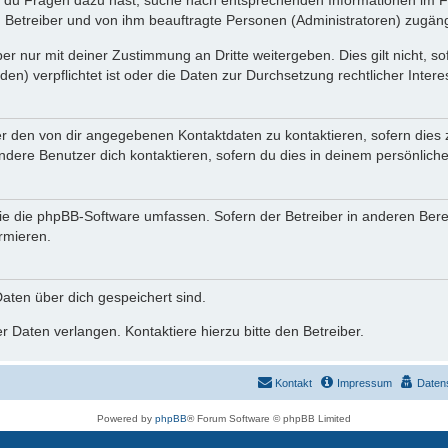
n du Fragen dazu hast, suche nach entsprechenden Informationen im Fo
n Betreiber und von ihm beauftragte Personen (Administratoren) zugäng
r nur mit deiner Zustimmung an Dritte weitergeben. Dies gilt nicht, s
n) verpflichtet ist oder die Daten zur Durchsetzung rechtlicher Interes
er den von dir angegebenen Kontaktdaten zu kontaktieren, sofern dies 
andere Benutzer dich kontaktieren, sofern du dies in deinem persönliche
, die die phpBB-Software umfassen. Sofern der Betreiber in anderen Be
ormieren.
 Daten über dich gespeichert sind.
 Daten verlangen. Kontaktiere hierzu bitte den Betreiber.
Kontakt
Impressum
Daten
Powered by
phpBB
® Forum Software © phpBB Limited
Deutsche Übersetzung durch
phpBB.de