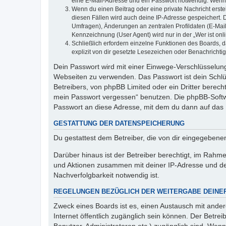
eine E-Mail-Adresse und ein Passwort notwendig. Wenn du
Wenn du einen Beitrag oder eine private Nachricht erste
diesen Fällen wird auch deine IP-Adresse gespeichert. 
Umfragen), Änderungen an zentralen Profildaten (E-Mai
Kennzeichnung (User Agent) wird nur in der „Wer ist onl
Schließlich erfordern einzelne Funktionen des Boards,
explizit von dir gesetzte Lesezeichen oder Benachrichti
Dein Passwort wird mit einer Einwege-Verschlüsselung 
Webseiten zu verwenden. Das Passwort ist dein Schlü
Betreibers, von phpBB Limited oder ein Dritter berec
mein Passwort vergessen“ benutzen. Die phpBB-Softw
Passwort an diese Adresse, mit dem du dann auf das 
GESTATTUNG DER DATENSPEICHERUNG
Du gestattest dem Betreiber, die von dir eingegeben
Darüber hinaus ist der Betreiber berechtigt, im Rahm
und Aktionen zusammen mit deiner IP-Adresse und de
Nachverfolgbarkeit notwendig ist.
REGELUNGEN BEZÜGLICH DER WEITERGABE DEINE
Zweck eines Boards ist es, einen Austausch mit andere
Internet öffentlich zugänglich sein können. Der Betrei