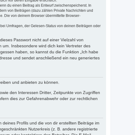
dich vor deren Eingabe ersichtlich.
wenn du einen Beitrag als Entwurf zwischenspeicherst. In
dern von Beiträgen (dazu zählen Private Nachrichten und
e. Die von deinem Browser übermittelte Browser-
 bei Umfragen, der Gelesen-Status von deinen Beiträgen oder
dieses Passwort nicht auf einer Vielzahl von
 um. Insbesondere wird dich kein Vertreter des
ergessen haben, so kannst du die Funktion „Ich habe
resse und sendet anschließend ein neu generiertes
reiben und anbieten zu können.
ie den Interessen Dritter, Zeitpunkte von Zugriffen
fern dies zur Gefahrenabwehr oder zur rechtlichen
eines Profils und die von dir erstellten Beiträge im
ngeschränkten Nutzerkreis (z. B. andere registrierte