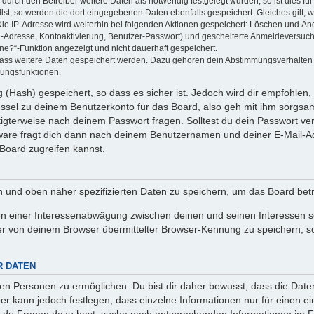
rch den Betreiber weitere Daten als notwendig festgelegt wurden, so ist dies für 
llst, so werden die dort eingegebenen Daten ebenfalls gespeichert. Gleiches gilt, 
Die IP-Adresse wird weiterhin bei folgenden Aktionen gespeichert: Löschen und Än
l-Adresse, Kontoaktivierung, Benutzer-Passwort) und gescheiterte Anmeldeversuch
ine?“-Funktion angezeigt und nicht dauerhaft gespeichert.
 dass weitere Daten gespeichert werden. Dazu gehören dein Abstimmungsverhalten
gungsfunktionen.
(Hash) gespeichert, so dass es sicher ist. Jedoch wird dir empfohlen, 
ssel zu deinem Benutzerkonto für das Board, also geh mit ihm sorgsam
htigterweise nach deinem Passwort fragen. Solltest du dein Passwort v
are fragt dich dann nach deinem Benutzernamen und deiner E-Mail-Ad
Board zugreifen kannst.
en und oben näher spezifizierten Daten zu speichern, um das Board bet
en einer Interessenabwägung zwischen deinen und seinen Interessen sow
r von deinem Browser übermittelter Browser-Kennung zu speichern, so
R DATEN
n Personen zu ermöglichen. Du bist dir daher bewusst, dass die Daten d
ber kann jedoch festlegen, dass einzelne Informationen nur für einen ei