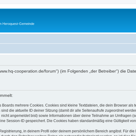
en Heroquest-Gemeinde
://www.hq-cooperation.de/forum“) (im Folgenden „der Betreiber“) die D
ammelt:
s Boards mehrere Cookies. Cookies sind kleine Textdateien, die dein Browser als
 sind die aktuelle ID deiner Sitzung (damit dir alle Seitenaufrufe zugeordnet werd
u nicht angemeldet bist) sowie Informationen über deine Teilnahme an Umfragen (s
eine Session-ID gespeichert. Die Cookies haben standardmäßig eine Gültigkeit von 
Registrierung, in deinem Profil oder deinem persönlichem Bereich angibst. Für di