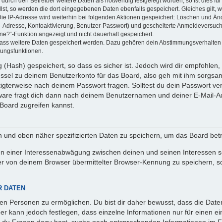
rch den Betreiber weitere Daten als notwendig festgelegt wurden, so ist dies für 
llst, so werden die dort eingegebenen Daten ebenfalls gespeichert. Gleiches gilt, 
Die IP-Adresse wird weiterhin bei folgenden Aktionen gespeichert: Löschen und Än
l-Adresse, Kontoaktivierung, Benutzer-Passwort) und gescheiterte Anmeldeversuch
ine?“-Funktion angezeigt und nicht dauerhaft gespeichert.
 dass weitere Daten gespeichert werden. Dazu gehören dein Abstimmungsverhalten
gungsfunktionen.
(Hash) gespeichert, so dass es sicher ist. Jedoch wird dir empfohlen, 
ssel zu deinem Benutzerkonto für das Board, also geh mit ihm sorgsam
htigterweise nach deinem Passwort fragen. Solltest du dein Passwort v
are fragt dich dann nach deinem Benutzernamen und deiner E-Mail-Ad
Board zugreifen kannst.
en und oben näher spezifizierten Daten zu speichern, um das Board bet
en einer Interessenabwägung zwischen deinen und seinen Interessen sow
r von deinem Browser übermittelter Browser-Kennung zu speichern, so
R DATEN
n Personen zu ermöglichen. Du bist dir daher bewusst, dass die Daten d
ber kann jedoch festlegen, dass einzelne Informationen nur für einen ei