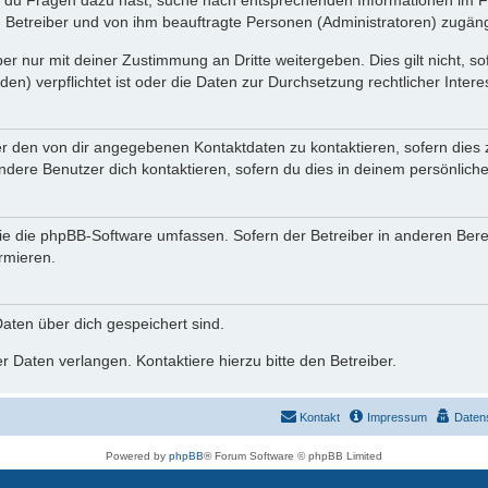
n du Fragen dazu hast, suche nach entsprechenden Informationen im Fo
n Betreiber und von ihm beauftragte Personen (Administratoren) zugäng
r nur mit deiner Zustimmung an Dritte weitergeben. Dies gilt nicht, s
n) verpflichtet ist oder die Daten zur Durchsetzung rechtlicher Interes
er den von dir angegebenen Kontaktdaten zu kontaktieren, sofern dies 
andere Benutzer dich kontaktieren, sofern du dies in deinem persönliche
, die die phpBB-Software umfassen. Sofern der Betreiber in anderen Be
ormieren.
 Daten über dich gespeichert sind.
 Daten verlangen. Kontaktiere hierzu bitte den Betreiber.
Kontakt
Impressum
Daten
Powered by
phpBB
® Forum Software © phpBB Limited
Deutsche Übersetzung durch
phpBB.de