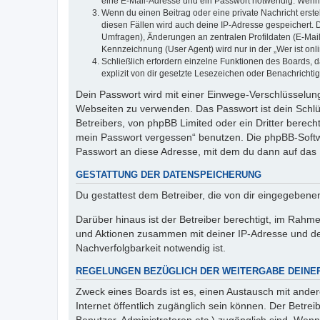
eine E-Mail-Adresse und ein Passwort notwendig. Wenn du
Wenn du einen Beitrag oder eine private Nachricht erste
diesen Fällen wird auch deine IP-Adresse gespeichert. 
Umfragen), Änderungen an zentralen Profildaten (E-Mai
Kennzeichnung (User Agent) wird nur in der „Wer ist onl
Schließlich erfordern einzelne Funktionen des Boards,
explizit von dir gesetzte Lesezeichen oder Benachrichti
Dein Passwort wird mit einer Einwege-Verschlüsselung 
Webseiten zu verwenden. Das Passwort ist dein Schlü
Betreibers, von phpBB Limited oder ein Dritter berec
mein Passwort vergessen“ benutzen. Die phpBB-Softw
Passwort an diese Adresse, mit dem du dann auf das 
GESTATTUNG DER DATENSPEICHERUNG
Du gestattest dem Betreiber, die von dir eingegeben
Darüber hinaus ist der Betreiber berechtigt, im Rahm
und Aktionen zusammen mit deiner IP-Adresse und de
Nachverfolgbarkeit notwendig ist.
REGELUNGEN BEZÜGLICH DER WEITERGABE DEINE
Zweck eines Boards ist es, einen Austausch mit andere
Internet öffentlich zugänglich sein können. Der Betrei