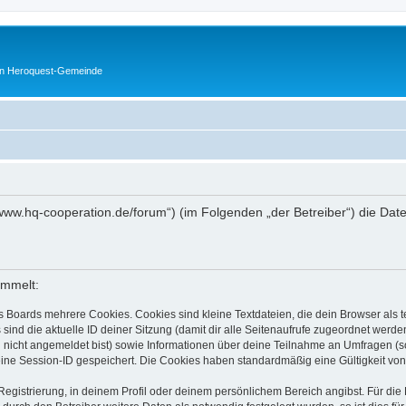
en Heroquest-Gemeinde
://www.hq-cooperation.de/forum“) (im Folgenden „der Betreiber“) die D
ammelt:
s Boards mehrere Cookies. Cookies sind kleine Textdateien, die dein Browser als
 sind die aktuelle ID deiner Sitzung (damit dir alle Seitenaufrufe zugeordnet werd
u nicht angemeldet bist) sowie Informationen über deine Teilnahme an Umfragen (s
eine Session-ID gespeichert. Die Cookies haben standardmäßig eine Gültigkeit von 
Registrierung, in deinem Profil oder deinem persönlichem Bereich angibst. Für di