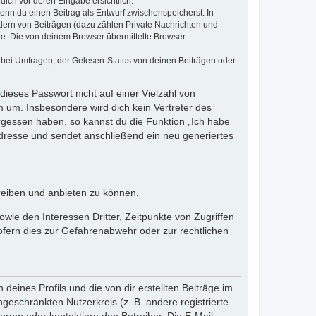
dich vor deren Eingabe ersichtlich.
wenn du einen Beitrag als Entwurf zwischenspeicherst. In
dern von Beiträgen (dazu zählen Private Nachrichten und
e. Die von deinem Browser übermittelte Browser-
 bei Umfragen, der Gelesen-Status von deinen Beiträgen oder
dieses Passwort nicht auf einer Vielzahl von
 um. Insbesondere wird dich kein Vertreter des
ergessen haben, so kannst du die Funktion „Ich habe
resse und sendet anschließend ein neu generiertes
reiben und anbieten zu können.
ie den Interessen Dritter, Zeitpunkte von Zugriffen
fern dies zur Gefahrenabwehr oder zur rechtlichen
eines Profils und die von dir erstellten Beiträge im
ngeschränkten Nutzerkreis (z. B. andere registrierte