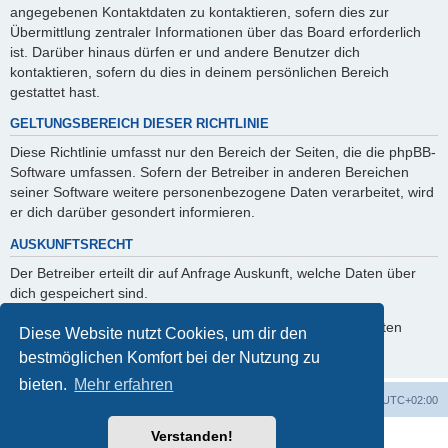
angegebenen Kontaktdaten zu kontaktieren, sofern dies zur
Übermittlung zentraler Informationen über das Board erforderlich
ist. Darüber hinaus dürfen er und andere Benutzer dich
kontaktieren, sofern du dies in deinem persönlichen Bereich
gestattet hast.
GELTUNGSBEREICH DIESER RICHTLINIE
Diese Richtlinie umfasst nur den Bereich der Seiten, die die phpBB-
Software umfassen. Sofern der Betreiber in anderen Bereichen
seiner Software weitere personenbezogene Daten verarbeitet, wird
er dich darüber gesondert informieren.
AUSKUNFTSRECHT
Der Betreiber erteilt dir auf Anfrage Auskunft, welche Daten über
dich gespeichert sind.
Du kannst jederzeit die Löschung bzw. Sperrung deiner Daten
Diese Website nutzt Cookies, um dir den
verlangen. Kontaktiere hierzu bitte den Betreiber.
bestmöglichen Komfort bei der Nutzung zu
bieten.
Mehr erfahren
Foren-Übersicht
Alle Zeiten sind
UTC+02:00
Verstanden!
Powered by
phpBB
® Forum Software © phpBB Limited