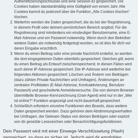
Authentifizierungsschlüssel und eine Session-ID gespeichert. Die
Cookies haben standardmäßig eine Gültigkeit von einem Jahr. Alle
Cookies kannst du jederzeit über die Funktion „Alle Cookies löschen“
löschen.
Weiterhin werden die Daten gespeichert, die du bei der Registrierung,
in deinem Profil oder deinem persönlichem Bereich angibst. Für die
Registrierung sind mindestens ein eindeutiger Benutzername, eine E-
Mail-Adresse und ein Passwort notwendig. Wenn durch den Betreiber
weitere Daten als notwendig festgelegt wurden, so ist dies für dich vor
deren Eingabe ersichtlich.
Wenn du einen Beitrag oder eine private Nachricht erstellst, so werden
die dort eingegebenen Daten ebenfalls gespeichert. Gleiches gilt, wenn
du einen Beitrag als Entwurf zwischenspeicherst. In diesen Fällen wird
auch deine IP-Adresse gespeichert. Die IP-Adresse wird weiterhin bei
folgenden Aktionen gespeichert: Löschen und Ändern von Beiträgen
(dazu zählen Private Nachrichten und Umfragen), Änderungen an
zentralen Profildaten (E-Mail-Adresse, Kontoaktivierung, Benutzer-
Passwort) und gescheiterte Anmeldeversuche. Die von deinem Browser
übermittelte Browser-Kennzeichnung (User Agent) wird nur in der „Wer
ist online?“-Funktion angezeigt und nicht dauerhaft gespeichert.
Schließlich erfordern einzelne Funktionen des Boards, dass weitere
Daten gespeichert werden. Dazu gehören dein Abstimmungsverhalten
bei Umfragen, der Gelesen-Status von deinen Beiträgen oder explizit
von dir gesetzte Lesezeichen oder Benachrichtigungsfunktionen.
Dein Passwort wird mit einer Einwege-Verschlüsselung (Hash)
gespeichert, so dass es sicher ist. Jedoch wird dir empfohlen,