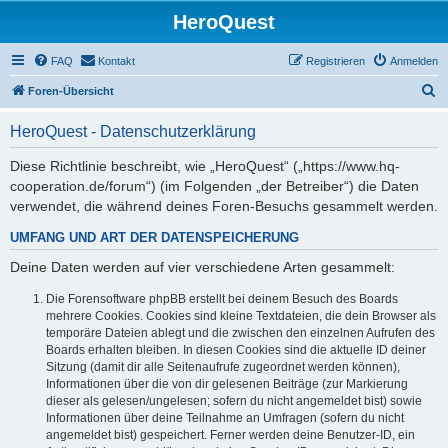
HeroQuest
FAQ
Kontakt
Registrieren
Anmelden
S
Foren-Übersicht
u
HeroQuest - Datenschutzerklärung
c
h
Diese Richtlinie beschreibt, wie „HeroQuest“ („https://www.hq-
cooperation.de/forum“) (im Folgenden „der Betreiber“) die Daten
e
verwendet, die während deines Foren-Besuchs gesammelt werden.
UMFANG UND ART DER DATENSPEICHERUNG
Deine Daten werden auf vier verschiedene Arten gesammelt:
Die Forensoftware phpBB erstellt bei deinem Besuch des Boards
mehrere Cookies. Cookies sind kleine Textdateien, die dein Browser als
temporäre Dateien ablegt und die zwischen den einzelnen Aufrufen des
Boards erhalten bleiben. In diesen Cookies sind die aktuelle ID deiner
Sitzung (damit dir alle Seitenaufrufe zugeordnet werden können),
Informationen über die von dir gelesenen Beiträge (zur Markierung
dieser als gelesen/ungelesen; sofern du nicht angemeldet bist) sowie
Informationen über deine Teilnahme an Umfragen (sofern du nicht
angemeldet bist) gespeichert. Ferner werden deine Benutzer-ID, ein