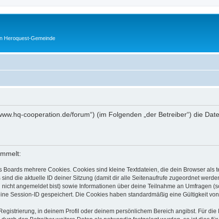
en Heroquest-Gemeinde
://www.hq-cooperation.de/forum“) (im Folgenden „der Betreiber“) die D
ammelt:
s Boards mehrere Cookies. Cookies sind kleine Textdateien, die dein Browser als
 sind die aktuelle ID deiner Sitzung (damit dir alle Seitenaufrufe zugeordnet werd
u nicht angemeldet bist) sowie Informationen über deine Teilnahme an Umfragen (s
eine Session-ID gespeichert. Die Cookies haben standardmäßig eine Gültigkeit von 
Registrierung, in deinem Profil oder deinem persönlichem Bereich angibst. Für di