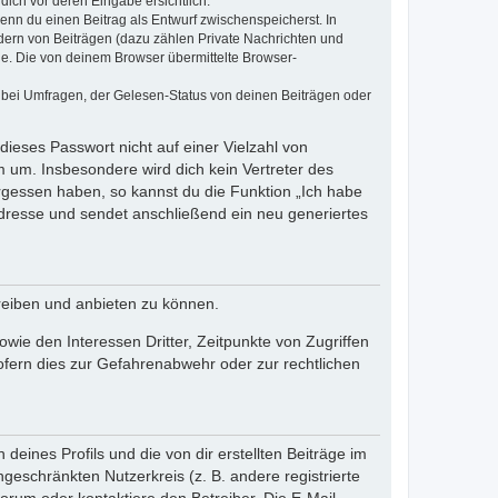
dich vor deren Eingabe ersichtlich.
wenn du einen Beitrag als Entwurf zwischenspeicherst. In
dern von Beiträgen (dazu zählen Private Nachrichten und
e. Die von deinem Browser übermittelte Browser-
 bei Umfragen, der Gelesen-Status von deinen Beiträgen oder
dieses Passwort nicht auf einer Vielzahl von
 um. Insbesondere wird dich kein Vertreter des
ergessen haben, so kannst du die Funktion „Ich habe
resse und sendet anschließend ein neu generiertes
reiben und anbieten zu können.
ie den Interessen Dritter, Zeitpunkte von Zugriffen
fern dies zur Gefahrenabwehr oder zur rechtlichen
eines Profils und die von dir erstellten Beiträge im
ngeschränkten Nutzerkreis (z. B. andere registrierte