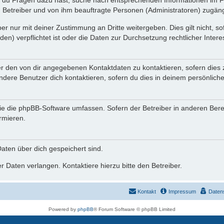
n du Fragen dazu hast, suche nach entsprechenden Informationen im Fo
n Betreiber und von ihm beauftragte Personen (Administratoren) zugäng
r nur mit deiner Zustimmung an Dritte weitergeben. Dies gilt nicht, s
n) verpflichtet ist oder die Daten zur Durchsetzung rechtlicher Interes
er den von dir angegebenen Kontaktdaten zu kontaktieren, sofern dies 
andere Benutzer dich kontaktieren, sofern du dies in deinem persönliche
, die die phpBB-Software umfassen. Sofern der Betreiber in anderen Be
ormieren.
 Daten über dich gespeichert sind.
 Daten verlangen. Kontaktiere hierzu bitte den Betreiber.
Kontakt
Impressum
Daten
Powered by
phpBB
® Forum Software © phpBB Limited
Deutsche Übersetzung durch
phpBB.de