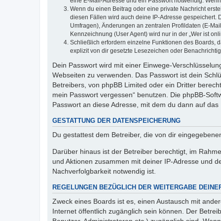
eine E-Mail-Adresse und ein Passwort notwendig. Wenn du
Wenn du einen Beitrag oder eine private Nachricht erste
diesen Fällen wird auch deine IP-Adresse gespeichert. 
Umfragen), Änderungen an zentralen Profildaten (E-Mai
Kennzeichnung (User Agent) wird nur in der „Wer ist onl
Schließlich erfordern einzelne Funktionen des Boards,
explizit von dir gesetzte Lesezeichen oder Benachrichti
Dein Passwort wird mit einer Einwege-Verschlüsselung 
Webseiten zu verwenden. Das Passwort ist dein Schlü
Betreibers, von phpBB Limited oder ein Dritter berec
mein Passwort vergessen“ benutzen. Die phpBB-Softw
Passwort an diese Adresse, mit dem du dann auf das 
GESTATTUNG DER DATENSPEICHERUNG
Du gestattest dem Betreiber, die von dir eingegeben
Darüber hinaus ist der Betreiber berechtigt, im Rahm
und Aktionen zusammen mit deiner IP-Adresse und de
Nachverfolgbarkeit notwendig ist.
REGELUNGEN BEZÜGLICH DER WEITERGABE DEINE
Zweck eines Boards ist es, einen Austausch mit andere
Internet öffentlich zugänglich sein können. Der Betrei