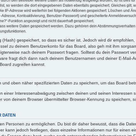
rch den Betreiber weitere Daten als notwendig festgelegt wurden, so ist dies für 
llst, so werden die dort eingegebenen Daten ebenfalls gespeichert. Gleiches gilt, 
Die IP-Adresse wird weiterhin bei folgenden Aktionen gespeichert: Löschen und Än
l-Adresse, Kontoaktivierung, Benutzer-Passwort) und gescheiterte Anmeldeversuch
ine?“-Funktion angezeigt und nicht dauerhaft gespeichert.
 dass weitere Daten gespeichert werden. Dazu gehören dein Abstimmungsverhalten
gungsfunktionen.
(Hash) gespeichert, so dass es sicher ist. Jedoch wird dir empfohlen, 
ssel zu deinem Benutzerkonto für das Board, also geh mit ihm sorgsam
htigterweise nach deinem Passwort fragen. Solltest du dein Passwort v
are fragt dich dann nach deinem Benutzernamen und deiner E-Mail-Ad
Board zugreifen kannst.
en und oben näher spezifizierten Daten zu speichern, um das Board bet
en einer Interessenabwägung zwischen deinen und seinen Interessen sow
r von deinem Browser übermittelter Browser-Kennung zu speichern, so
R DATEN
n Personen zu ermöglichen. Du bist dir daher bewusst, dass die Daten d
ber kann jedoch festlegen, dass einzelne Informationen nur für einen ei