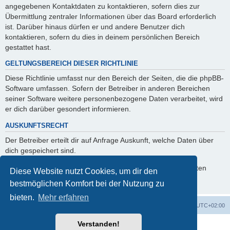
angegebenen Kontaktdaten zu kontaktieren, sofern dies zur
Übermittlung zentraler Informationen über das Board erforderlich
ist. Darüber hinaus dürfen er und andere Benutzer dich
kontaktieren, sofern du dies in deinem persönlichen Bereich
gestattet hast.
GELTUNGSBEREICH DIESER RICHTLINIE
Diese Richtlinie umfasst nur den Bereich der Seiten, die die phpBB-
Software umfassen. Sofern der Betreiber in anderen Bereichen
seiner Software weitere personenbezogene Daten verarbeitet, wird
er dich darüber gesondert informieren.
AUSKUNFTSRECHT
Der Betreiber erteilt dir auf Anfrage Auskunft, welche Daten über
dich gespeichert sind.
Du kannst jederzeit die Löschung bzw. Sperrung deiner Daten
Diese Website nutzt Cookies, um dir den
verlangen. Kontaktiere hierzu bitte den Betreiber.
bestmöglichen Komfort bei der Nutzung zu
bieten.
Mehr erfahren
Foren-Übersicht
Alle Zeiten sind
UTC+02:00
Verstanden!
Powered by
phpBB
® Forum Software © phpBB Limited