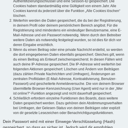
Authentifizierungsschlüssel und eine Session-ID gespeichert. Die
Cookies haben standardmäßig eine Gültigkeit von einem Jahr. Alle
Cookies kannst du jederzeit über die Funktion „Alle Cookies löschen“
löschen.
Weiterhin werden die Daten gespeichert, die du bei der Registrierung,
in deinem Profil oder deinem persönlichem Bereich angibst. Für die
Registrierung sind mindestens ein eindeutiger Benutzername, eine E-
Mail-Adresse und ein Passwort notwendig. Wenn durch den Betreiber
weitere Daten als notwendig festgelegt wurden, so ist dies für dich vor
deren Eingabe ersichtlich.
Wenn du einen Beitrag oder eine private Nachricht erstellst, so werden
die dort eingegebenen Daten ebenfalls gespeichert. Gleiches gilt, wenn
du einen Beitrag als Entwurf zwischenspeicherst. In diesen Fällen wird
auch deine IP-Adresse gespeichert. Die IP-Adresse wird weiterhin bei
folgenden Aktionen gespeichert: Löschen und Ändern von Beiträgen
(dazu zählen Private Nachrichten und Umfragen), Änderungen an
zentralen Profildaten (E-Mail-Adresse, Kontoaktivierung, Benutzer-
Passwort) und gescheiterte Anmeldeversuche. Die von deinem Browser
übermittelte Browser-Kennzeichnung (User Agent) wird nur in der „Wer
ist online?“-Funktion angezeigt und nicht dauerhaft gespeichert.
Schließlich erfordern einzelne Funktionen des Boards, dass weitere
Daten gespeichert werden. Dazu gehören dein Abstimmungsverhalten
bei Umfragen, der Gelesen-Status von deinen Beiträgen oder explizit
von dir gesetzte Lesezeichen oder Benachrichtigungsfunktionen.
Dein Passwort wird mit einer Einwege-Verschlüsselung (Hash)
gespeichert, so dass es sicher ist. Jedoch wird dir empfohlen,