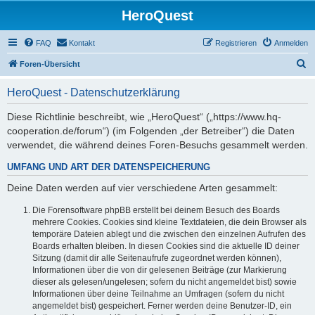
HeroQuest
FAQ
Kontakt
Registrieren
Anmelden
S
Foren-Übersicht
u
HeroQuest - Datenschutzerklärung
c
h
Diese Richtlinie beschreibt, wie „HeroQuest“ („https://www.hq-
cooperation.de/forum“) (im Folgenden „der Betreiber“) die Daten
e
verwendet, die während deines Foren-Besuchs gesammelt werden.
UMFANG UND ART DER DATENSPEICHERUNG
Deine Daten werden auf vier verschiedene Arten gesammelt:
Die Forensoftware phpBB erstellt bei deinem Besuch des Boards
mehrere Cookies. Cookies sind kleine Textdateien, die dein Browser als
temporäre Dateien ablegt und die zwischen den einzelnen Aufrufen des
Boards erhalten bleiben. In diesen Cookies sind die aktuelle ID deiner
Sitzung (damit dir alle Seitenaufrufe zugeordnet werden können),
Informationen über die von dir gelesenen Beiträge (zur Markierung
dieser als gelesen/ungelesen; sofern du nicht angemeldet bist) sowie
Informationen über deine Teilnahme an Umfragen (sofern du nicht
angemeldet bist) gespeichert. Ferner werden deine Benutzer-ID, ein