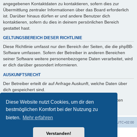
angegebenen Kontaktdaten zu kontaktieren, sofern dies zur
Übermittlung zentraler Informationen über das Board erforderlich
ist. Darüber hinaus dürfen er und andere Benutzer dich
kontaktieren, sofern du dies in deinem persönlichen Bereich
gestattet hast.
GELTUNGSBEREICH DIESER RICHTLINIE
Diese Richtlinie umfasst nur den Bereich der Seiten, die die phpBB-
Software umfassen. Sofern der Betreiber in anderen Bereichen
seiner Software weitere personenbezogene Daten verarbeitet, wird
er dich darüber gesondert informieren.
AUSKUNFTSRECHT
Der Betreiber erteilt dir auf Anfrage Auskunft, welche Daten über
dich gespeichert sind.
Du kannst jederzeit die Löschung bzw. Sperrung deiner Daten
Diese Website nutzt Cookies, um dir den
verlangen. Kontaktiere hierzu bitte den Betreiber.
bestmöglichen Komfort bei der Nutzung zu
bieten.
Mehr erfahren
Foren-Übersicht
Alle Zeiten sind
UTC+02:00
Verstanden!
Powered by
phpBB
® Forum Software © phpBB Limited