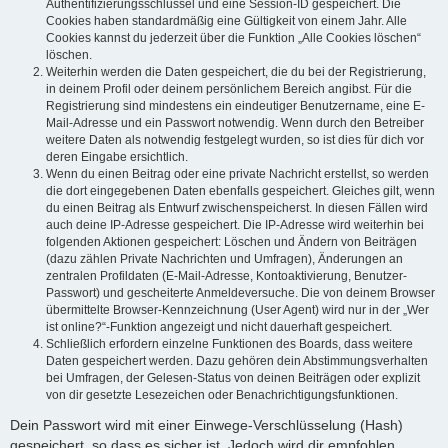
Authentifizierungsschlüssel und eine Session-ID gespeichert. Die
Cookies haben standardmäßig eine Gültigkeit von einem Jahr. Alle
Cookies kannst du jederzeit über die Funktion „Alle Cookies löschen“
löschen.
Weiterhin werden die Daten gespeichert, die du bei der Registrierung,
in deinem Profil oder deinem persönlichem Bereich angibst. Für die
Registrierung sind mindestens ein eindeutiger Benutzername, eine E-
Mail-Adresse und ein Passwort notwendig. Wenn durch den Betreiber
weitere Daten als notwendig festgelegt wurden, so ist dies für dich vor
deren Eingabe ersichtlich.
Wenn du einen Beitrag oder eine private Nachricht erstellst, so werden
die dort eingegebenen Daten ebenfalls gespeichert. Gleiches gilt, wenn
du einen Beitrag als Entwurf zwischenspeicherst. In diesen Fällen wird
auch deine IP-Adresse gespeichert. Die IP-Adresse wird weiterhin bei
folgenden Aktionen gespeichert: Löschen und Ändern von Beiträgen
(dazu zählen Private Nachrichten und Umfragen), Änderungen an
zentralen Profildaten (E-Mail-Adresse, Kontoaktivierung, Benutzer-
Passwort) und gescheiterte Anmeldeversuche. Die von deinem Browser
übermittelte Browser-Kennzeichnung (User Agent) wird nur in der „Wer
ist online?“-Funktion angezeigt und nicht dauerhaft gespeichert.
Schließlich erfordern einzelne Funktionen des Boards, dass weitere
Daten gespeichert werden. Dazu gehören dein Abstimmungsverhalten
bei Umfragen, der Gelesen-Status von deinen Beiträgen oder explizit
von dir gesetzte Lesezeichen oder Benachrichtigungsfunktionen.
Dein Passwort wird mit einer Einwege-Verschlüsselung (Hash)
gespeichert, so dass es sicher ist. Jedoch wird dir empfohlen,