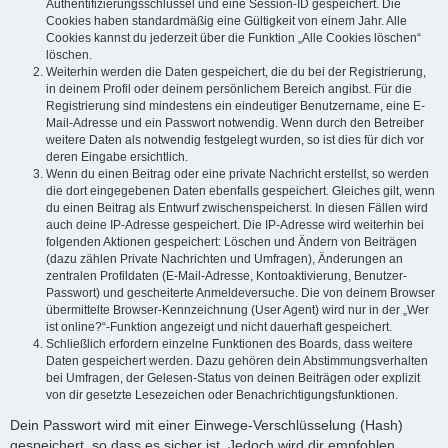
Authentifizierungsschlüssel und eine Session-ID gespeichert. Die
Cookies haben standardmäßig eine Gültigkeit von einem Jahr. Alle
Cookies kannst du jederzeit über die Funktion „Alle Cookies löschen“
löschen.
Weiterhin werden die Daten gespeichert, die du bei der Registrierung,
in deinem Profil oder deinem persönlichem Bereich angibst. Für die
Registrierung sind mindestens ein eindeutiger Benutzername, eine E-
Mail-Adresse und ein Passwort notwendig. Wenn durch den Betreiber
weitere Daten als notwendig festgelegt wurden, so ist dies für dich vor
deren Eingabe ersichtlich.
Wenn du einen Beitrag oder eine private Nachricht erstellst, so werden
die dort eingegebenen Daten ebenfalls gespeichert. Gleiches gilt, wenn
du einen Beitrag als Entwurf zwischenspeicherst. In diesen Fällen wird
auch deine IP-Adresse gespeichert. Die IP-Adresse wird weiterhin bei
folgenden Aktionen gespeichert: Löschen und Ändern von Beiträgen
(dazu zählen Private Nachrichten und Umfragen), Änderungen an
zentralen Profildaten (E-Mail-Adresse, Kontoaktivierung, Benutzer-
Passwort) und gescheiterte Anmeldeversuche. Die von deinem Browser
übermittelte Browser-Kennzeichnung (User Agent) wird nur in der „Wer
ist online?“-Funktion angezeigt und nicht dauerhaft gespeichert.
Schließlich erfordern einzelne Funktionen des Boards, dass weitere
Daten gespeichert werden. Dazu gehören dein Abstimmungsverhalten
bei Umfragen, der Gelesen-Status von deinen Beiträgen oder explizit
von dir gesetzte Lesezeichen oder Benachrichtigungsfunktionen.
Dein Passwort wird mit einer Einwege-Verschlüsselung (Hash)
gespeichert, so dass es sicher ist. Jedoch wird dir empfohlen,