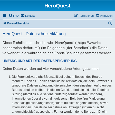
HeroQuest
FAQ
Kontakt
Registrieren
Anmelden
S
Foren-Übersicht
u
HeroQuest - Datenschutzerklärung
c
h
Diese Richtlinie beschreibt, wie „HeroQuest“ („https://www.hq-
cooperation.de/forum“) (im Folgenden „der Betreiber“) die Daten
e
verwendet, die während deines Foren-Besuchs gesammelt werden.
UMFANG UND ART DER DATENSPEICHERUNG
Deine Daten werden auf vier verschiedene Arten gesammelt:
Die Forensoftware phpBB erstellt bei deinem Besuch des Boards
mehrere Cookies. Cookies sind kleine Textdateien, die dein Browser als
temporäre Dateien ablegt und die zwischen den einzelnen Aufrufen des
Boards erhalten bleiben. In diesen Cookies sind die aktuelle ID deiner
Sitzung (damit dir alle Seitenaufrufe zugeordnet werden können),
Informationen über die von dir gelesenen Beiträge (zur Markierung
dieser als gelesen/ungelesen; sofern du nicht angemeldet bist) sowie
Informationen über deine Teilnahme an Umfragen (sofern du nicht
angemeldet bist) gespeichert. Ferner werden deine Benutzer-ID, ein