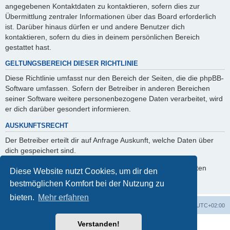
angegebenen Kontaktdaten zu kontaktieren, sofern dies zur
Übermittlung zentraler Informationen über das Board erforderlich
ist. Darüber hinaus dürfen er und andere Benutzer dich
kontaktieren, sofern du dies in deinem persönlichen Bereich
gestattet hast.
GELTUNGSBEREICH DIESER RICHTLINIE
Diese Richtlinie umfasst nur den Bereich der Seiten, die die phpBB-
Software umfassen. Sofern der Betreiber in anderen Bereichen
seiner Software weitere personenbezogene Daten verarbeitet, wird
er dich darüber gesondert informieren.
AUSKUNFTSRECHT
Der Betreiber erteilt dir auf Anfrage Auskunft, welche Daten über
dich gespeichert sind.
Du kannst jederzeit die Löschung bzw. Sperrung deiner Daten
Diese Website nutzt Cookies, um dir den
verlangen. Kontaktiere hierzu bitte den Betreiber.
bestmöglichen Komfort bei der Nutzung zu
bieten.
Mehr erfahren
Foren-Übersicht
Alle Zeiten sind
UTC+02:00
Verstanden!
Powered by
phpBB
® Forum Software © phpBB Limited