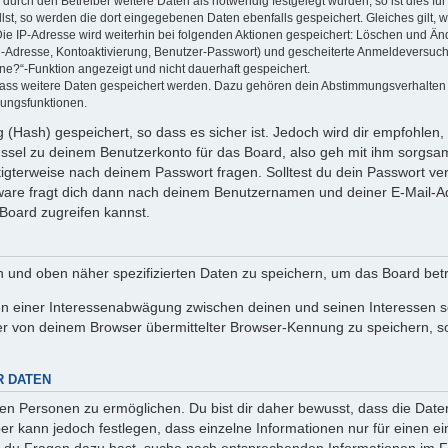
rch den Betreiber weitere Daten als notwendig festgelegt wurden, so ist dies für 
llst, so werden die dort eingegebenen Daten ebenfalls gespeichert. Gleiches gilt, 
Die IP-Adresse wird weiterhin bei folgenden Aktionen gespeichert: Löschen und Än
l-Adresse, Kontoaktivierung, Benutzer-Passwort) und gescheiterte Anmeldeversuch
ine?“-Funktion angezeigt und nicht dauerhaft gespeichert.
 dass weitere Daten gespeichert werden. Dazu gehören dein Abstimmungsverhalten
gungsfunktionen.
(Hash) gespeichert, so dass es sicher ist. Jedoch wird dir empfohlen, 
ssel zu deinem Benutzerkonto für das Board, also geh mit ihm sorgsam
htigterweise nach deinem Passwort fragen. Solltest du dein Passwort v
are fragt dich dann nach deinem Benutzernamen und deiner E-Mail-Ad
Board zugreifen kannst.
en und oben näher spezifizierten Daten zu speichern, um das Board bet
en einer Interessenabwägung zwischen deinen und seinen Interessen sow
r von deinem Browser übermittelter Browser-Kennung zu speichern, so
R DATEN
n Personen zu ermöglichen. Du bist dir daher bewusst, dass die Daten d
ber kann jedoch festlegen, dass einzelne Informationen nur für einen ei