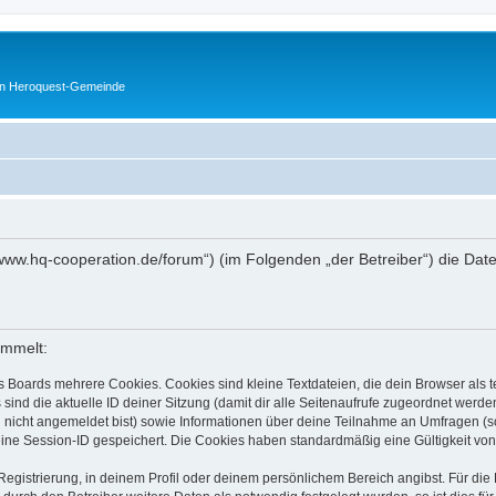
en Heroquest-Gemeinde
://www.hq-cooperation.de/forum“) (im Folgenden „der Betreiber“) die D
ammelt:
s Boards mehrere Cookies. Cookies sind kleine Textdateien, die dein Browser als
 sind die aktuelle ID deiner Sitzung (damit dir alle Seitenaufrufe zugeordnet werd
u nicht angemeldet bist) sowie Informationen über deine Teilnahme an Umfragen (s
eine Session-ID gespeichert. Die Cookies haben standardmäßig eine Gültigkeit von 
Registrierung, in deinem Profil oder deinem persönlichem Bereich angibst. Für di