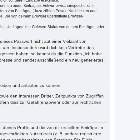
dich vor deren Eingabe ersichtlich.
wenn du einen Beitrag als Entwurf zwischenspeicherst. In
dern von Beiträgen (dazu zählen Private Nachrichten und
e. Die von deinem Browser übermittelte Browser-
 bei Umfragen, der Gelesen-Status von deinen Beiträgen oder
dieses Passwort nicht auf einer Vielzahl von
 um. Insbesondere wird dich kein Vertreter des
ergessen haben, so kannst du die Funktion „Ich habe
resse und sendet anschließend ein neu generiertes
reiben und anbieten zu können.
ie den Interessen Dritter, Zeitpunkte von Zugriffen
fern dies zur Gefahrenabwehr oder zur rechtlichen
eines Profils und die von dir erstellten Beiträge im
ngeschränkten Nutzerkreis (z. B. andere registrierte