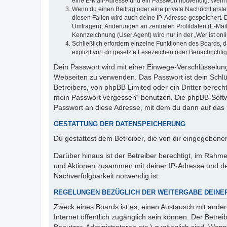
eine E-Mail-Adresse und ein Passwort notwendig. Wenn du
Wenn du einen Beitrag oder eine private Nachricht erste
diesen Fällen wird auch deine IP-Adresse gespeichert. 
Umfragen), Änderungen an zentralen Profildaten (E-Mai
Kennzeichnung (User Agent) wird nur in der „Wer ist onl
Schließlich erfordern einzelne Funktionen des Boards,
explizit von dir gesetzte Lesezeichen oder Benachrichti
Dein Passwort wird mit einer Einwege-Verschlüsselung 
Webseiten zu verwenden. Das Passwort ist dein Schlü
Betreibers, von phpBB Limited oder ein Dritter berec
mein Passwort vergessen“ benutzen. Die phpBB-Softw
Passwort an diese Adresse, mit dem du dann auf das 
GESTATTUNG DER DATENSPEICHERUNG
Du gestattest dem Betreiber, die von dir eingegeben
Darüber hinaus ist der Betreiber berechtigt, im Rahm
und Aktionen zusammen mit deiner IP-Adresse und de
Nachverfolgbarkeit notwendig ist.
REGELUNGEN BEZÜGLICH DER WEITERGABE DEINE
Zweck eines Boards ist es, einen Austausch mit andere
Internet öffentlich zugänglich sein können. Der Betrei