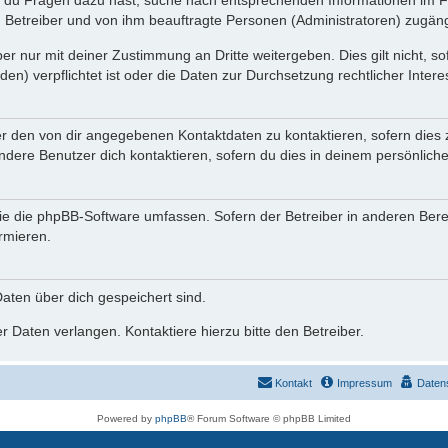
n du Fragen dazu hast, suche nach entsprechenden Informationen im Fo
n Betreiber und von ihm beauftragte Personen (Administratoren) zugäng
r nur mit deiner Zustimmung an Dritte weitergeben. Dies gilt nicht, s
n) verpflichtet ist oder die Daten zur Durchsetzung rechtlicher Interes
er den von dir angegebenen Kontaktdaten zu kontaktieren, sofern dies 
andere Benutzer dich kontaktieren, sofern du dies in deinem persönliche
, die die phpBB-Software umfassen. Sofern der Betreiber in anderen Be
ormieren.
 Daten über dich gespeichert sind.
 Daten verlangen. Kontaktiere hierzu bitte den Betreiber.
Kontakt
Impressum
Daten
Powered by
phpBB
® Forum Software © phpBB Limited
Deutsche Übersetzung durch
phpBB.de