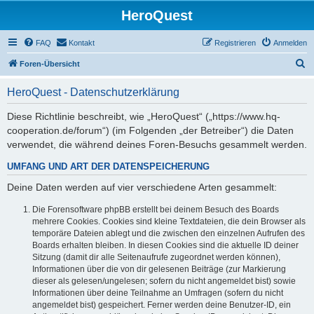
HeroQuest
FAQ
Kontakt
Registrieren
Anmelden
S
Foren-Übersicht
u
HeroQuest - Datenschutzerklärung
c
h
Diese Richtlinie beschreibt, wie „HeroQuest“ („https://www.hq-
cooperation.de/forum“) (im Folgenden „der Betreiber“) die Daten
e
verwendet, die während deines Foren-Besuchs gesammelt werden.
UMFANG UND ART DER DATENSPEICHERUNG
Deine Daten werden auf vier verschiedene Arten gesammelt:
Die Forensoftware phpBB erstellt bei deinem Besuch des Boards
mehrere Cookies. Cookies sind kleine Textdateien, die dein Browser als
temporäre Dateien ablegt und die zwischen den einzelnen Aufrufen des
Boards erhalten bleiben. In diesen Cookies sind die aktuelle ID deiner
Sitzung (damit dir alle Seitenaufrufe zugeordnet werden können),
Informationen über die von dir gelesenen Beiträge (zur Markierung
dieser als gelesen/ungelesen; sofern du nicht angemeldet bist) sowie
Informationen über deine Teilnahme an Umfragen (sofern du nicht
angemeldet bist) gespeichert. Ferner werden deine Benutzer-ID, ein