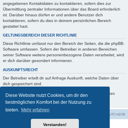
angegebenen Kontaktdaten zu kontaktieren, sofern dies zur
Übermittlung zentraler Informationen über das Board erforderlich
ist. Darüber hinaus dürfen er und andere Benutzer dich
kontaktieren, sofern du dies in deinem persönlichen Bereich
gestattet hast.
GELTUNGSBEREICH DIESER RICHTLINIE
Diese Richtlinie umfasst nur den Bereich der Seiten, die die phpBB-
Software umfassen. Sofern der Betreiber in anderen Bereichen
seiner Software weitere personenbezogene Daten verarbeitet, wird
er dich darüber gesondert informieren.
AUSKUNFTSRECHT
Der Betreiber erteilt dir auf Anfrage Auskunft, welche Daten über
dich gespeichert sind.
Du kannst jederzeit die Löschung bzw. Sperrung deiner Daten
Diese Website nutzt Cookies, um dir den
verlangen. Kontaktiere hierzu bitte den Betreiber.
bestmöglichen Komfort bei der Nutzung zu
bieten.
Mehr erfahren
Foren-Übersicht
Alle Zeiten sind
UTC+02:00
Verstanden!
Powered by
phpBB
® Forum Software © phpBB Limited