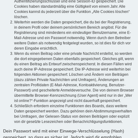
Authentifizierungsschlüssel und eine Session-ID gespeichert. Die
Cookies haben standardmäßig eine Gültigkeit von einem Jahr. Alle
Cookies kannst du jederzeit über die Funktion „Alle Cookies löschen“
löschen.
Weiterhin werden die Daten gespeichert, die du bei der Registrierung,
in deinem Profil oder deinem persönlichem Bereich angibst. Für die
Registrierung sind mindestens ein eindeutiger Benutzername, eine E-
Mail-Adresse und ein Passwort notwendig. Wenn durch den Betreiber
weitere Daten als notwendig festgelegt wurden, so ist dies für dich vor
deren Eingabe ersichtlich.
Wenn du einen Beitrag oder eine private Nachricht erstellst, so werden
die dort eingegebenen Daten ebenfalls gespeichert. Gleiches gilt, wenn
du einen Beitrag als Entwurf zwischenspeicherst. In diesen Fällen wird
auch deine IP-Adresse gespeichert. Die IP-Adresse wird weiterhin bei
folgenden Aktionen gespeichert: Löschen und Ändern von Beiträgen
(dazu zählen Private Nachrichten und Umfragen), Änderungen an
zentralen Profildaten (E-Mail-Adresse, Kontoaktivierung, Benutzer-
Passwort) und gescheiterte Anmeldeversuche. Die von deinem Browser
übermittelte Browser-Kennzeichnung (User Agent) wird nur in der „Wer
ist online?“-Funktion angezeigt und nicht dauerhaft gespeichert.
Schließlich erfordern einzelne Funktionen des Boards, dass weitere
Daten gespeichert werden. Dazu gehören dein Abstimmungsverhalten
bei Umfragen, der Gelesen-Status von deinen Beiträgen oder explizit
von dir gesetzte Lesezeichen oder Benachrichtigungsfunktionen.
Dein Passwort wird mit einer Einwege-Verschlüsselung (Hash)
gespeichert, so dass es sicher ist. Jedoch wird dir empfohlen,