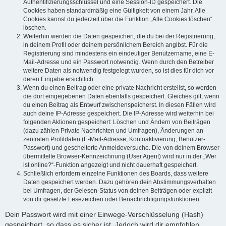
Authentifizierungsschlüssel und eine Session-ID gespeichert. Die
Cookies haben standardmäßig eine Gültigkeit von einem Jahr. Alle
Cookies kannst du jederzeit über die Funktion „Alle Cookies löschen“
löschen.
Weiterhin werden die Daten gespeichert, die du bei der Registrierung,
in deinem Profil oder deinem persönlichem Bereich angibst. Für die
Registrierung sind mindestens ein eindeutiger Benutzername, eine E-
Mail-Adresse und ein Passwort notwendig. Wenn durch den Betreiber
weitere Daten als notwendig festgelegt wurden, so ist dies für dich vor
deren Eingabe ersichtlich.
Wenn du einen Beitrag oder eine private Nachricht erstellst, so werden
die dort eingegebenen Daten ebenfalls gespeichert. Gleiches gilt, wenn
du einen Beitrag als Entwurf zwischenspeicherst. In diesen Fällen wird
auch deine IP-Adresse gespeichert. Die IP-Adresse wird weiterhin bei
folgenden Aktionen gespeichert: Löschen und Ändern von Beiträgen
(dazu zählen Private Nachrichten und Umfragen), Änderungen an
zentralen Profildaten (E-Mail-Adresse, Kontoaktivierung, Benutzer-
Passwort) und gescheiterte Anmeldeversuche. Die von deinem Browser
übermittelte Browser-Kennzeichnung (User Agent) wird nur in der „Wer
ist online?“-Funktion angezeigt und nicht dauerhaft gespeichert.
Schließlich erfordern einzelne Funktionen des Boards, dass weitere
Daten gespeichert werden. Dazu gehören dein Abstimmungsverhalten
bei Umfragen, der Gelesen-Status von deinen Beiträgen oder explizit
von dir gesetzte Lesezeichen oder Benachrichtigungsfunktionen.
Dein Passwort wird mit einer Einwege-Verschlüsselung (Hash)
gespeichert, so dass es sicher ist. Jedoch wird dir empfohlen,