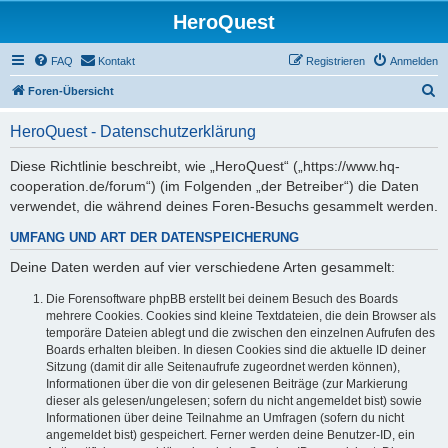
HeroQuest
FAQ
Kontakt
Registrieren
Anmelden
S
Foren-Übersicht
u
HeroQuest - Datenschutzerklärung
c
h
Diese Richtlinie beschreibt, wie „HeroQuest“ („https://www.hq-
cooperation.de/forum“) (im Folgenden „der Betreiber“) die Daten
e
verwendet, die während deines Foren-Besuchs gesammelt werden.
UMFANG UND ART DER DATENSPEICHERUNG
Deine Daten werden auf vier verschiedene Arten gesammelt:
Die Forensoftware phpBB erstellt bei deinem Besuch des Boards
mehrere Cookies. Cookies sind kleine Textdateien, die dein Browser als
temporäre Dateien ablegt und die zwischen den einzelnen Aufrufen des
Boards erhalten bleiben. In diesen Cookies sind die aktuelle ID deiner
Sitzung (damit dir alle Seitenaufrufe zugeordnet werden können),
Informationen über die von dir gelesenen Beiträge (zur Markierung
dieser als gelesen/ungelesen; sofern du nicht angemeldet bist) sowie
Informationen über deine Teilnahme an Umfragen (sofern du nicht
angemeldet bist) gespeichert. Ferner werden deine Benutzer-ID, ein