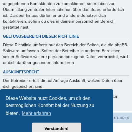
angegebenen Kontaktdaten zu kontaktieren, sofern dies zur
Übermittlung zentraler Informationen über das Board erforderlich
ist. Darüber hinaus dürfen er und andere Benutzer dich
kontaktieren, sofern du dies in deinem persönlichen Bereich
gestattet hast.
GELTUNGSBEREICH DIESER RICHTLINIE
Diese Richtlinie umfasst nur den Bereich der Seiten, die die phpBB-
Software umfassen. Sofern der Betreiber in anderen Bereichen
seiner Software weitere personenbezogene Daten verarbeitet, wird
er dich darüber gesondert informieren.
AUSKUNFTSRECHT
Der Betreiber erteilt dir auf Anfrage Auskunft, welche Daten über
dich gespeichert sind.
Du kannst jederzeit die Löschung bzw. Sperrung deiner Daten
Diese Website nutzt Cookies, um dir den
verlangen. Kontaktiere hierzu bitte den Betreiber.
bestmöglichen Komfort bei der Nutzung zu
bieten.
Mehr erfahren
Foren-Übersicht
Alle Zeiten sind
UTC+02:00
Verstanden!
Powered by
phpBB
® Forum Software © phpBB Limited