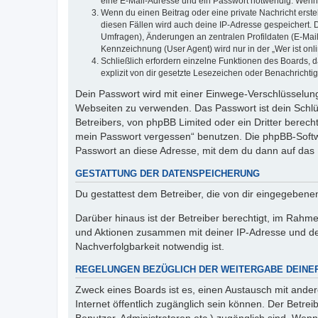
eine E-Mail-Adresse und ein Passwort notwendig. Wenn du
Wenn du einen Beitrag oder eine private Nachricht erste
diesen Fällen wird auch deine IP-Adresse gespeichert. 
Umfragen), Änderungen an zentralen Profildaten (E-Mai
Kennzeichnung (User Agent) wird nur in der „Wer ist onl
Schließlich erfordern einzelne Funktionen des Boards,
explizit von dir gesetzte Lesezeichen oder Benachrichti
Dein Passwort wird mit einer Einwege-Verschlüsselung 
Webseiten zu verwenden. Das Passwort ist dein Schlü
Betreibers, von phpBB Limited oder ein Dritter berec
mein Passwort vergessen“ benutzen. Die phpBB-Softw
Passwort an diese Adresse, mit dem du dann auf das 
GESTATTUNG DER DATENSPEICHERUNG
Du gestattest dem Betreiber, die von dir eingegeben
Darüber hinaus ist der Betreiber berechtigt, im Rahm
und Aktionen zusammen mit deiner IP-Adresse und de
Nachverfolgbarkeit notwendig ist.
REGELUNGEN BEZÜGLICH DER WEITERGABE DEINE
Zweck eines Boards ist es, einen Austausch mit andere
Internet öffentlich zugänglich sein können. Der Betrei