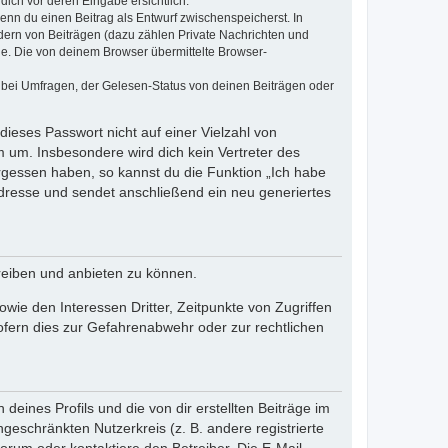
dich vor deren Eingabe ersichtlich.
wenn du einen Beitrag als Entwurf zwischenspeicherst. In
dern von Beiträgen (dazu zählen Private Nachrichten und
e. Die von deinem Browser übermittelte Browser-
 bei Umfragen, der Gelesen-Status von deinen Beiträgen oder
dieses Passwort nicht auf einer Vielzahl von
 um. Insbesondere wird dich kein Vertreter des
ergessen haben, so kannst du die Funktion „Ich habe
resse und sendet anschließend ein neu generiertes
reiben und anbieten zu können.
ie den Interessen Dritter, Zeitpunkte von Zugriffen
fern dies zur Gefahrenabwehr oder zur rechtlichen
eines Profils und die von dir erstellten Beiträge im
ngeschränkten Nutzerkreis (z. B. andere registrierte