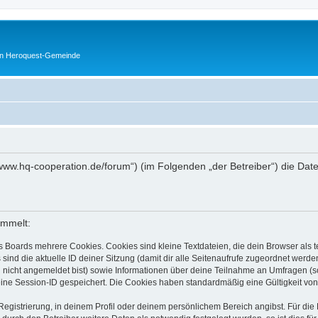
en Heroquest-Gemeinde
://www.hq-cooperation.de/forum“) (im Folgenden „der Betreiber“) die D
ammelt:
s Boards mehrere Cookies. Cookies sind kleine Textdateien, die dein Browser als
 sind die aktuelle ID deiner Sitzung (damit dir alle Seitenaufrufe zugeordnet werd
u nicht angemeldet bist) sowie Informationen über deine Teilnahme an Umfragen (s
eine Session-ID gespeichert. Die Cookies haben standardmäßig eine Gültigkeit von 
Registrierung, in deinem Profil oder deinem persönlichem Bereich angibst. Für di