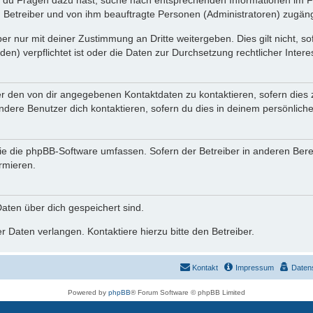
n du Fragen dazu hast, suche nach entsprechenden Informationen im Fo
n Betreiber und von ihm beauftragte Personen (Administratoren) zugäng
r nur mit deiner Zustimmung an Dritte weitergeben. Dies gilt nicht, s
n) verpflichtet ist oder die Daten zur Durchsetzung rechtlicher Interes
er den von dir angegebenen Kontaktdaten zu kontaktieren, sofern dies 
andere Benutzer dich kontaktieren, sofern du dies in deinem persönliche
, die die phpBB-Software umfassen. Sofern der Betreiber in anderen Be
ormieren.
 Daten über dich gespeichert sind.
 Daten verlangen. Kontaktiere hierzu bitte den Betreiber.
Kontakt
Impressum
Daten
Powered by
phpBB
® Forum Software © phpBB Limited
Deutsche Übersetzung durch
phpBB.de