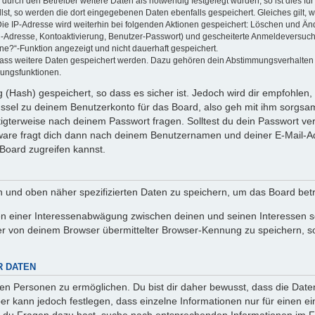
rch den Betreiber weitere Daten als notwendig festgelegt wurden, so ist dies für 
llst, so werden die dort eingegebenen Daten ebenfalls gespeichert. Gleiches gilt, 
Die IP-Adresse wird weiterhin bei folgenden Aktionen gespeichert: Löschen und Än
l-Adresse, Kontoaktivierung, Benutzer-Passwort) und gescheiterte Anmeldeversuch
ine?“-Funktion angezeigt und nicht dauerhaft gespeichert.
 dass weitere Daten gespeichert werden. Dazu gehören dein Abstimmungsverhalten
gungsfunktionen.
(Hash) gespeichert, so dass es sicher ist. Jedoch wird dir empfohlen, 
ssel zu deinem Benutzerkonto für das Board, also geh mit ihm sorgsam
htigterweise nach deinem Passwort fragen. Solltest du dein Passwort v
are fragt dich dann nach deinem Benutzernamen und deiner E-Mail-Ad
Board zugreifen kannst.
en und oben näher spezifizierten Daten zu speichern, um das Board bet
en einer Interessenabwägung zwischen deinen und seinen Interessen sow
r von deinem Browser übermittelter Browser-Kennung zu speichern, so
R DATEN
n Personen zu ermöglichen. Du bist dir daher bewusst, dass die Daten d
ber kann jedoch festlegen, dass einzelne Informationen nur für einen ei