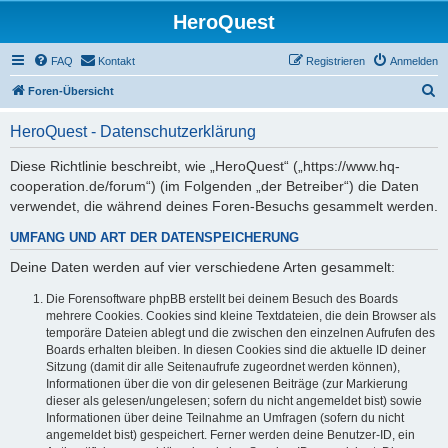
HeroQuest
FAQ
Kontakt
Registrieren
Anmelden
S
Foren-Übersicht
u
HeroQuest - Datenschutzerklärung
c
h
Diese Richtlinie beschreibt, wie „HeroQuest“ („https://www.hq-
cooperation.de/forum“) (im Folgenden „der Betreiber“) die Daten
e
verwendet, die während deines Foren-Besuchs gesammelt werden.
UMFANG UND ART DER DATENSPEICHERUNG
Deine Daten werden auf vier verschiedene Arten gesammelt:
Die Forensoftware phpBB erstellt bei deinem Besuch des Boards
mehrere Cookies. Cookies sind kleine Textdateien, die dein Browser als
temporäre Dateien ablegt und die zwischen den einzelnen Aufrufen des
Boards erhalten bleiben. In diesen Cookies sind die aktuelle ID deiner
Sitzung (damit dir alle Seitenaufrufe zugeordnet werden können),
Informationen über die von dir gelesenen Beiträge (zur Markierung
dieser als gelesen/ungelesen; sofern du nicht angemeldet bist) sowie
Informationen über deine Teilnahme an Umfragen (sofern du nicht
angemeldet bist) gespeichert. Ferner werden deine Benutzer-ID, ein