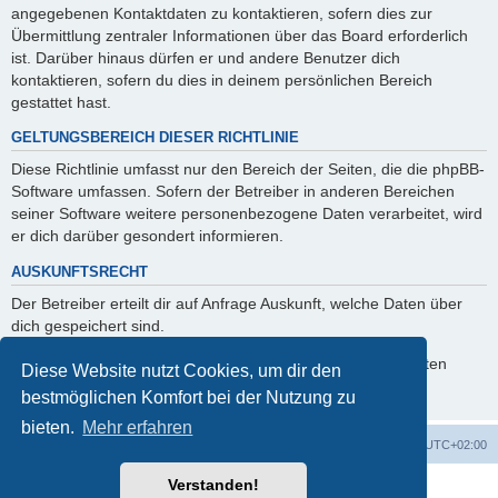
angegebenen Kontaktdaten zu kontaktieren, sofern dies zur
Übermittlung zentraler Informationen über das Board erforderlich
ist. Darüber hinaus dürfen er und andere Benutzer dich
kontaktieren, sofern du dies in deinem persönlichen Bereich
gestattet hast.
GELTUNGSBEREICH DIESER RICHTLINIE
Diese Richtlinie umfasst nur den Bereich der Seiten, die die phpBB-
Software umfassen. Sofern der Betreiber in anderen Bereichen
seiner Software weitere personenbezogene Daten verarbeitet, wird
er dich darüber gesondert informieren.
AUSKUNFTSRECHT
Der Betreiber erteilt dir auf Anfrage Auskunft, welche Daten über
dich gespeichert sind.
Du kannst jederzeit die Löschung bzw. Sperrung deiner Daten
Diese Website nutzt Cookies, um dir den
verlangen. Kontaktiere hierzu bitte den Betreiber.
bestmöglichen Komfort bei der Nutzung zu
bieten.
Mehr erfahren
Foren-Übersicht
Alle Zeiten sind
UTC+02:00
Verstanden!
Powered by
phpBB
® Forum Software © phpBB Limited