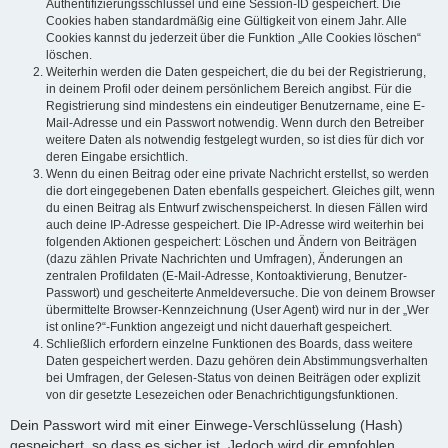
Authentifizierungsschlüssel und eine Session-ID gespeichert. Die
Cookies haben standardmäßig eine Gültigkeit von einem Jahr. Alle
Cookies kannst du jederzeit über die Funktion „Alle Cookies löschen“
löschen.
Weiterhin werden die Daten gespeichert, die du bei der Registrierung,
in deinem Profil oder deinem persönlichem Bereich angibst. Für die
Registrierung sind mindestens ein eindeutiger Benutzername, eine E-
Mail-Adresse und ein Passwort notwendig. Wenn durch den Betreiber
weitere Daten als notwendig festgelegt wurden, so ist dies für dich vor
deren Eingabe ersichtlich.
Wenn du einen Beitrag oder eine private Nachricht erstellst, so werden
die dort eingegebenen Daten ebenfalls gespeichert. Gleiches gilt, wenn
du einen Beitrag als Entwurf zwischenspeicherst. In diesen Fällen wird
auch deine IP-Adresse gespeichert. Die IP-Adresse wird weiterhin bei
folgenden Aktionen gespeichert: Löschen und Ändern von Beiträgen
(dazu zählen Private Nachrichten und Umfragen), Änderungen an
zentralen Profildaten (E-Mail-Adresse, Kontoaktivierung, Benutzer-
Passwort) und gescheiterte Anmeldeversuche. Die von deinem Browser
übermittelte Browser-Kennzeichnung (User Agent) wird nur in der „Wer
ist online?“-Funktion angezeigt und nicht dauerhaft gespeichert.
Schließlich erfordern einzelne Funktionen des Boards, dass weitere
Daten gespeichert werden. Dazu gehören dein Abstimmungsverhalten
bei Umfragen, der Gelesen-Status von deinen Beiträgen oder explizit
von dir gesetzte Lesezeichen oder Benachrichtigungsfunktionen.
Dein Passwort wird mit einer Einwege-Verschlüsselung (Hash)
gespeichert, so dass es sicher ist. Jedoch wird dir empfohlen,