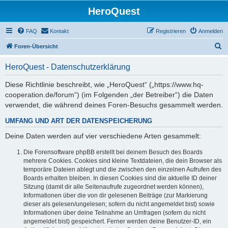
HeroQuest
FAQ
Kontakt
Registrieren
Anmelden
S
Foren-Übersicht
u
HeroQuest - Datenschutzerklärung
c
h
Diese Richtlinie beschreibt, wie „HeroQuest“ („https://www.hq-
cooperation.de/forum“) (im Folgenden „der Betreiber“) die Daten
e
verwendet, die während deines Foren-Besuchs gesammelt werden.
UMFANG UND ART DER DATENSPEICHERUNG
Deine Daten werden auf vier verschiedene Arten gesammelt:
Die Forensoftware phpBB erstellt bei deinem Besuch des Boards
mehrere Cookies. Cookies sind kleine Textdateien, die dein Browser als
temporäre Dateien ablegt und die zwischen den einzelnen Aufrufen des
Boards erhalten bleiben. In diesen Cookies sind die aktuelle ID deiner
Sitzung (damit dir alle Seitenaufrufe zugeordnet werden können),
Informationen über die von dir gelesenen Beiträge (zur Markierung
dieser als gelesen/ungelesen; sofern du nicht angemeldet bist) sowie
Informationen über deine Teilnahme an Umfragen (sofern du nicht
angemeldet bist) gespeichert. Ferner werden deine Benutzer-ID, ein