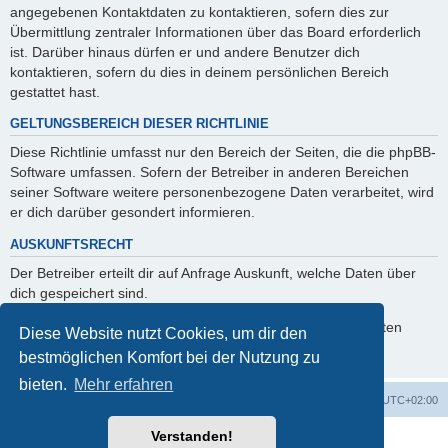
angegebenen Kontaktdaten zu kontaktieren, sofern dies zur
Übermittlung zentraler Informationen über das Board erforderlich
ist. Darüber hinaus dürfen er und andere Benutzer dich
kontaktieren, sofern du dies in deinem persönlichen Bereich
gestattet hast.
GELTUNGSBEREICH DIESER RICHTLINIE
Diese Richtlinie umfasst nur den Bereich der Seiten, die die phpBB-
Software umfassen. Sofern der Betreiber in anderen Bereichen
seiner Software weitere personenbezogene Daten verarbeitet, wird
er dich darüber gesondert informieren.
AUSKUNFTSRECHT
Der Betreiber erteilt dir auf Anfrage Auskunft, welche Daten über
dich gespeichert sind.
Du kannst jederzeit die Löschung bzw. Sperrung deiner Daten
Diese Website nutzt Cookies, um dir den
verlangen. Kontaktiere hierzu bitte den Betreiber.
bestmöglichen Komfort bei der Nutzung zu
bieten.
Mehr erfahren
Foren-Übersicht
Alle Zeiten sind
UTC+02:00
Verstanden!
Powered by
phpBB
® Forum Software © phpBB Limited