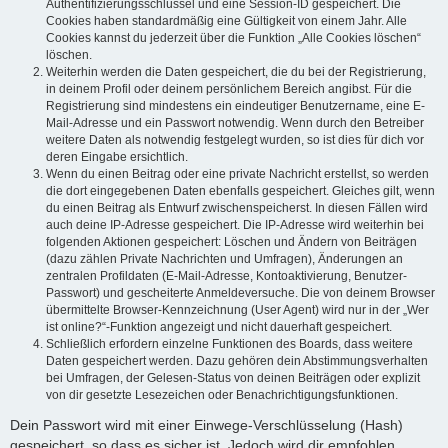
Authentifizierungsschlüssel und eine Session-ID gespeichert. Die
Cookies haben standardmäßig eine Gültigkeit von einem Jahr. Alle
Cookies kannst du jederzeit über die Funktion „Alle Cookies löschen“
löschen.
Weiterhin werden die Daten gespeichert, die du bei der Registrierung,
in deinem Profil oder deinem persönlichem Bereich angibst. Für die
Registrierung sind mindestens ein eindeutiger Benutzername, eine E-
Mail-Adresse und ein Passwort notwendig. Wenn durch den Betreiber
weitere Daten als notwendig festgelegt wurden, so ist dies für dich vor
deren Eingabe ersichtlich.
Wenn du einen Beitrag oder eine private Nachricht erstellst, so werden
die dort eingegebenen Daten ebenfalls gespeichert. Gleiches gilt, wenn
du einen Beitrag als Entwurf zwischenspeicherst. In diesen Fällen wird
auch deine IP-Adresse gespeichert. Die IP-Adresse wird weiterhin bei
folgenden Aktionen gespeichert: Löschen und Ändern von Beiträgen
(dazu zählen Private Nachrichten und Umfragen), Änderungen an
zentralen Profildaten (E-Mail-Adresse, Kontoaktivierung, Benutzer-
Passwort) und gescheiterte Anmeldeversuche. Die von deinem Browser
übermittelte Browser-Kennzeichnung (User Agent) wird nur in der „Wer
ist online?“-Funktion angezeigt und nicht dauerhaft gespeichert.
Schließlich erfordern einzelne Funktionen des Boards, dass weitere
Daten gespeichert werden. Dazu gehören dein Abstimmungsverhalten
bei Umfragen, der Gelesen-Status von deinen Beiträgen oder explizit
von dir gesetzte Lesezeichen oder Benachrichtigungsfunktionen.
Dein Passwort wird mit einer Einwege-Verschlüsselung (Hash)
gespeichert, so dass es sicher ist. Jedoch wird dir empfohlen,