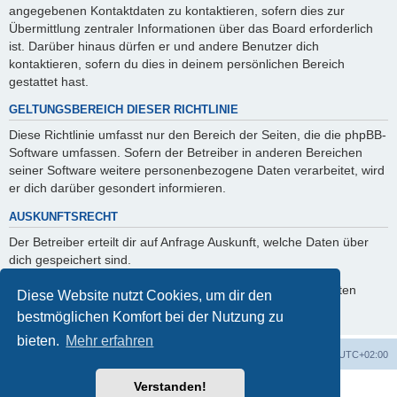
angegebenen Kontaktdaten zu kontaktieren, sofern dies zur
Übermittlung zentraler Informationen über das Board erforderlich
ist. Darüber hinaus dürfen er und andere Benutzer dich
kontaktieren, sofern du dies in deinem persönlichen Bereich
gestattet hast.
GELTUNGSBEREICH DIESER RICHTLINIE
Diese Richtlinie umfasst nur den Bereich der Seiten, die die phpBB-
Software umfassen. Sofern der Betreiber in anderen Bereichen
seiner Software weitere personenbezogene Daten verarbeitet, wird
er dich darüber gesondert informieren.
AUSKUNFTSRECHT
Der Betreiber erteilt dir auf Anfrage Auskunft, welche Daten über
dich gespeichert sind.
Du kannst jederzeit die Löschung bzw. Sperrung deiner Daten
Diese Website nutzt Cookies, um dir den
verlangen. Kontaktiere hierzu bitte den Betreiber.
bestmöglichen Komfort bei der Nutzung zu
bieten.
Mehr erfahren
Foren-Übersicht
Alle Zeiten sind
UTC+02:00
Verstanden!
Powered by
phpBB
® Forum Software © phpBB Limited