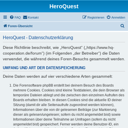
HeroQuest
FAQ
Kontakt
Registrieren
Anmelden
S
Foren-Übersicht
u
HeroQuest - Datenschutzerklärung
c
h
Diese Richtlinie beschreibt, wie „HeroQuest“ („https://www.hq-
cooperation.de/forum“) (im Folgenden „der Betreiber“) die Daten
e
verwendet, die während deines Foren-Besuchs gesammelt werden.
UMFANG UND ART DER DATENSPEICHERUNG
Deine Daten werden auf vier verschiedene Arten gesammelt:
Die Forensoftware phpBB erstellt bei deinem Besuch des Boards
mehrere Cookies. Cookies sind kleine Textdateien, die dein Browser als
temporäre Dateien ablegt und die zwischen den einzelnen Aufrufen des
Boards erhalten bleiben. In diesen Cookies sind die aktuelle ID deiner
Sitzung (damit dir alle Seitenaufrufe zugeordnet werden können),
Informationen über die von dir gelesenen Beiträge (zur Markierung
dieser als gelesen/ungelesen; sofern du nicht angemeldet bist) sowie
Informationen über deine Teilnahme an Umfragen (sofern du nicht
angemeldet bist) gespeichert. Ferner werden deine Benutzer-ID, ein