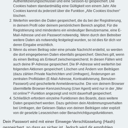
Authentifizierungsschlüssel und eine Session-ID gespeichert. Die
Cookies haben standardmäßig eine Gültigkeit von einem Jahr. Alle
Cookies kannst du jederzeit über die Funktion „Alle Cookies löschen“
löschen.
Weiterhin werden die Daten gespeichert, die du bei der Registrierung,
in deinem Profil oder deinem persönlichem Bereich angibst. Für die
Registrierung sind mindestens ein eindeutiger Benutzername, eine E-
Mail-Adresse und ein Passwort notwendig. Wenn durch den Betreiber
weitere Daten als notwendig festgelegt wurden, so ist dies für dich vor
deren Eingabe ersichtlich.
Wenn du einen Beitrag oder eine private Nachricht erstellst, so werden
die dort eingegebenen Daten ebenfalls gespeichert. Gleiches gilt, wenn
du einen Beitrag als Entwurf zwischenspeicherst. In diesen Fällen wird
auch deine IP-Adresse gespeichert. Die IP-Adresse wird weiterhin bei
folgenden Aktionen gespeichert: Löschen und Ändern von Beiträgen
(dazu zählen Private Nachrichten und Umfragen), Änderungen an
zentralen Profildaten (E-Mail-Adresse, Kontoaktivierung, Benutzer-
Passwort) und gescheiterte Anmeldeversuche. Die von deinem Browser
übermittelte Browser-Kennzeichnung (User Agent) wird nur in der „Wer
ist online?“-Funktion angezeigt und nicht dauerhaft gespeichert.
Schließlich erfordern einzelne Funktionen des Boards, dass weitere
Daten gespeichert werden. Dazu gehören dein Abstimmungsverhalten
bei Umfragen, der Gelesen-Status von deinen Beiträgen oder explizit
von dir gesetzte Lesezeichen oder Benachrichtigungsfunktionen.
Dein Passwort wird mit einer Einwege-Verschlüsselung (Hash)
gespeichert, so dass es sicher ist. Jedoch wird dir empfohlen,