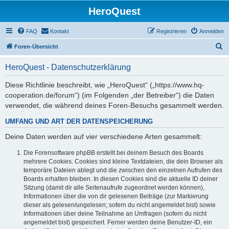
HeroQuest
FAQ
Kontakt
Registrieren
Anmelden
S
Foren-Übersicht
u
HeroQuest - Datenschutzerklärung
c
h
Diese Richtlinie beschreibt, wie „HeroQuest“ („https://www.hq-
cooperation.de/forum“) (im Folgenden „der Betreiber“) die Daten
e
verwendet, die während deines Foren-Besuchs gesammelt werden.
UMFANG UND ART DER DATENSPEICHERUNG
Deine Daten werden auf vier verschiedene Arten gesammelt:
Die Forensoftware phpBB erstellt bei deinem Besuch des Boards
mehrere Cookies. Cookies sind kleine Textdateien, die dein Browser als
temporäre Dateien ablegt und die zwischen den einzelnen Aufrufen des
Boards erhalten bleiben. In diesen Cookies sind die aktuelle ID deiner
Sitzung (damit dir alle Seitenaufrufe zugeordnet werden können),
Informationen über die von dir gelesenen Beiträge (zur Markierung
dieser als gelesen/ungelesen; sofern du nicht angemeldet bist) sowie
Informationen über deine Teilnahme an Umfragen (sofern du nicht
angemeldet bist) gespeichert. Ferner werden deine Benutzer-ID, ein