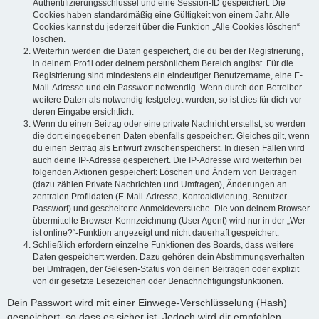
Authentifizierungsschlüssel und eine Session-ID gespeichert. Die
Cookies haben standardmäßig eine Gültigkeit von einem Jahr. Alle
Cookies kannst du jederzeit über die Funktion „Alle Cookies löschen“
löschen.
Weiterhin werden die Daten gespeichert, die du bei der Registrierung,
in deinem Profil oder deinem persönlichem Bereich angibst. Für die
Registrierung sind mindestens ein eindeutiger Benutzername, eine E-
Mail-Adresse und ein Passwort notwendig. Wenn durch den Betreiber
weitere Daten als notwendig festgelegt wurden, so ist dies für dich vor
deren Eingabe ersichtlich.
Wenn du einen Beitrag oder eine private Nachricht erstellst, so werden
die dort eingegebenen Daten ebenfalls gespeichert. Gleiches gilt, wenn
du einen Beitrag als Entwurf zwischenspeicherst. In diesen Fällen wird
auch deine IP-Adresse gespeichert. Die IP-Adresse wird weiterhin bei
folgenden Aktionen gespeichert: Löschen und Ändern von Beiträgen
(dazu zählen Private Nachrichten und Umfragen), Änderungen an
zentralen Profildaten (E-Mail-Adresse, Kontoaktivierung, Benutzer-
Passwort) und gescheiterte Anmeldeversuche. Die von deinem Browser
übermittelte Browser-Kennzeichnung (User Agent) wird nur in der „Wer
ist online?“-Funktion angezeigt und nicht dauerhaft gespeichert.
Schließlich erfordern einzelne Funktionen des Boards, dass weitere
Daten gespeichert werden. Dazu gehören dein Abstimmungsverhalten
bei Umfragen, der Gelesen-Status von deinen Beiträgen oder explizit
von dir gesetzte Lesezeichen oder Benachrichtigungsfunktionen.
Dein Passwort wird mit einer Einwege-Verschlüsselung (Hash)
gespeichert, so dass es sicher ist. Jedoch wird dir empfohlen,