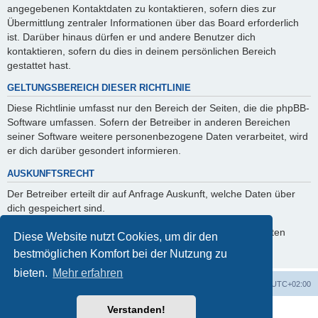
angegebenen Kontaktdaten zu kontaktieren, sofern dies zur
Übermittlung zentraler Informationen über das Board erforderlich
ist. Darüber hinaus dürfen er und andere Benutzer dich
kontaktieren, sofern du dies in deinem persönlichen Bereich
gestattet hast.
GELTUNGSBEREICH DIESER RICHTLINIE
Diese Richtlinie umfasst nur den Bereich der Seiten, die die phpBB-
Software umfassen. Sofern der Betreiber in anderen Bereichen
seiner Software weitere personenbezogene Daten verarbeitet, wird
er dich darüber gesondert informieren.
AUSKUNFTSRECHT
Der Betreiber erteilt dir auf Anfrage Auskunft, welche Daten über
dich gespeichert sind.
Du kannst jederzeit die Löschung bzw. Sperrung deiner Daten
Diese Website nutzt Cookies, um dir den
verlangen. Kontaktiere hierzu bitte den Betreiber.
bestmöglichen Komfort bei der Nutzung zu
bieten.
Mehr erfahren
Foren-Übersicht
Alle Zeiten sind
UTC+02:00
Verstanden!
Powered by
phpBB
® Forum Software © phpBB Limited