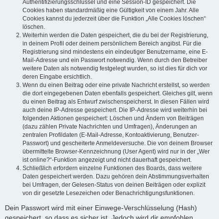
Authentifizierungsschlüssel und eine Session-ID gespeichert. Die
Cookies haben standardmäßig eine Gültigkeit von einem Jahr. Alle
Cookies kannst du jederzeit über die Funktion „Alle Cookies löschen“
löschen.
Weiterhin werden die Daten gespeichert, die du bei der Registrierung,
in deinem Profil oder deinem persönlichem Bereich angibst. Für die
Registrierung sind mindestens ein eindeutiger Benutzername, eine E-
Mail-Adresse und ein Passwort notwendig. Wenn durch den Betreiber
weitere Daten als notwendig festgelegt wurden, so ist dies für dich vor
deren Eingabe ersichtlich.
Wenn du einen Beitrag oder eine private Nachricht erstellst, so werden
die dort eingegebenen Daten ebenfalls gespeichert. Gleiches gilt, wenn
du einen Beitrag als Entwurf zwischenspeicherst. In diesen Fällen wird
auch deine IP-Adresse gespeichert. Die IP-Adresse wird weiterhin bei
folgenden Aktionen gespeichert: Löschen und Ändern von Beiträgen
(dazu zählen Private Nachrichten und Umfragen), Änderungen an
zentralen Profildaten (E-Mail-Adresse, Kontoaktivierung, Benutzer-
Passwort) und gescheiterte Anmeldeversuche. Die von deinem Browser
übermittelte Browser-Kennzeichnung (User Agent) wird nur in der „Wer
ist online?“-Funktion angezeigt und nicht dauerhaft gespeichert.
Schließlich erfordern einzelne Funktionen des Boards, dass weitere
Daten gespeichert werden. Dazu gehören dein Abstimmungsverhalten
bei Umfragen, der Gelesen-Status von deinen Beiträgen oder explizit
von dir gesetzte Lesezeichen oder Benachrichtigungsfunktionen.
Dein Passwort wird mit einer Einwege-Verschlüsselung (Hash)
gespeichert, so dass es sicher ist. Jedoch wird dir empfohlen,