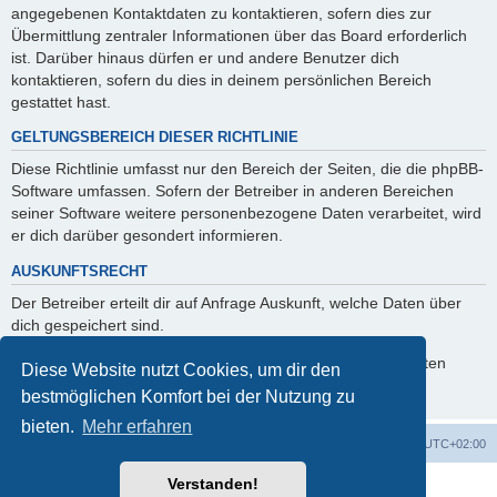
angegebenen Kontaktdaten zu kontaktieren, sofern dies zur
Übermittlung zentraler Informationen über das Board erforderlich
ist. Darüber hinaus dürfen er und andere Benutzer dich
kontaktieren, sofern du dies in deinem persönlichen Bereich
gestattet hast.
GELTUNGSBEREICH DIESER RICHTLINIE
Diese Richtlinie umfasst nur den Bereich der Seiten, die die phpBB-
Software umfassen. Sofern der Betreiber in anderen Bereichen
seiner Software weitere personenbezogene Daten verarbeitet, wird
er dich darüber gesondert informieren.
AUSKUNFTSRECHT
Der Betreiber erteilt dir auf Anfrage Auskunft, welche Daten über
dich gespeichert sind.
Du kannst jederzeit die Löschung bzw. Sperrung deiner Daten
Diese Website nutzt Cookies, um dir den
verlangen. Kontaktiere hierzu bitte den Betreiber.
bestmöglichen Komfort bei der Nutzung zu
bieten.
Mehr erfahren
Foren-Übersicht
Alle Zeiten sind
UTC+02:00
Verstanden!
Powered by
phpBB
® Forum Software © phpBB Limited