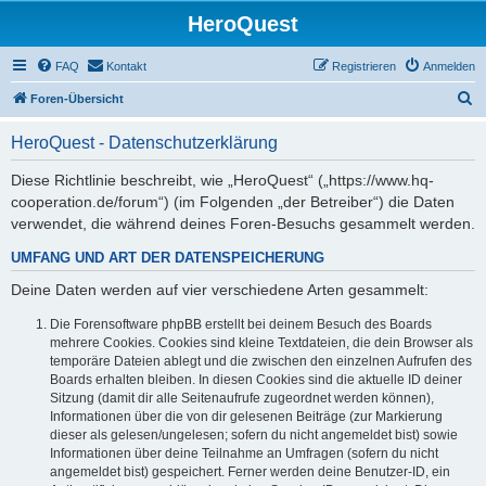
HeroQuest
FAQ
Kontakt
Registrieren
Anmelden
S
Foren-Übersicht
u
HeroQuest - Datenschutzerklärung
c
h
Diese Richtlinie beschreibt, wie „HeroQuest“ („https://www.hq-
cooperation.de/forum“) (im Folgenden „der Betreiber“) die Daten
e
verwendet, die während deines Foren-Besuchs gesammelt werden.
UMFANG UND ART DER DATENSPEICHERUNG
Deine Daten werden auf vier verschiedene Arten gesammelt:
Die Forensoftware phpBB erstellt bei deinem Besuch des Boards
mehrere Cookies. Cookies sind kleine Textdateien, die dein Browser als
temporäre Dateien ablegt und die zwischen den einzelnen Aufrufen des
Boards erhalten bleiben. In diesen Cookies sind die aktuelle ID deiner
Sitzung (damit dir alle Seitenaufrufe zugeordnet werden können),
Informationen über die von dir gelesenen Beiträge (zur Markierung
dieser als gelesen/ungelesen; sofern du nicht angemeldet bist) sowie
Informationen über deine Teilnahme an Umfragen (sofern du nicht
angemeldet bist) gespeichert. Ferner werden deine Benutzer-ID, ein