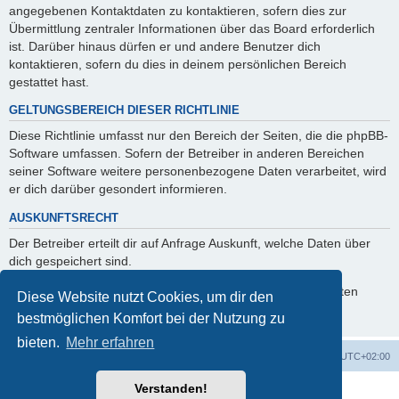
angegebenen Kontaktdaten zu kontaktieren, sofern dies zur
Übermittlung zentraler Informationen über das Board erforderlich
ist. Darüber hinaus dürfen er und andere Benutzer dich
kontaktieren, sofern du dies in deinem persönlichen Bereich
gestattet hast.
GELTUNGSBEREICH DIESER RICHTLINIE
Diese Richtlinie umfasst nur den Bereich der Seiten, die die phpBB-
Software umfassen. Sofern der Betreiber in anderen Bereichen
seiner Software weitere personenbezogene Daten verarbeitet, wird
er dich darüber gesondert informieren.
AUSKUNFTSRECHT
Der Betreiber erteilt dir auf Anfrage Auskunft, welche Daten über
dich gespeichert sind.
Du kannst jederzeit die Löschung bzw. Sperrung deiner Daten
Diese Website nutzt Cookies, um dir den
verlangen. Kontaktiere hierzu bitte den Betreiber.
bestmöglichen Komfort bei der Nutzung zu
bieten.
Mehr erfahren
Foren-Übersicht
Alle Zeiten sind
UTC+02:00
Verstanden!
Powered by
phpBB
® Forum Software © phpBB Limited