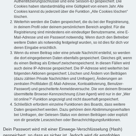
Authentifizierungsschlüssel und eine Session-ID gespeichert. Die
Cookies haben standardmäßig eine Gültigkeit von einem Jahr. Alle
Cookies kannst du jederzeit über die Funktion „Alle Cookies löschen“
löschen.
Weiterhin werden die Daten gespeichert, die du bei der Registrierung,
in deinem Profil oder deinem persönlichem Bereich angibst. Für die
Registrierung sind mindestens ein eindeutiger Benutzername, eine E-
Mail-Adresse und ein Passwort notwendig. Wenn durch den Betreiber
weitere Daten als notwendig festgelegt wurden, so ist dies für dich vor
deren Eingabe ersichtlich.
Wenn du einen Beitrag oder eine private Nachricht erstellst, so werden
die dort eingegebenen Daten ebenfalls gespeichert. Gleiches gilt, wenn
du einen Beitrag als Entwurf zwischenspeicherst. In diesen Fällen wird
auch deine IP-Adresse gespeichert. Die IP-Adresse wird weiterhin bei
folgenden Aktionen gespeichert: Löschen und Ändern von Beiträgen
(dazu zählen Private Nachrichten und Umfragen), Änderungen an
zentralen Profildaten (E-Mail-Adresse, Kontoaktivierung, Benutzer-
Passwort) und gescheiterte Anmeldeversuche. Die von deinem Browser
übermittelte Browser-Kennzeichnung (User Agent) wird nur in der „Wer
ist online?“-Funktion angezeigt und nicht dauerhaft gespeichert.
Schließlich erfordern einzelne Funktionen des Boards, dass weitere
Daten gespeichert werden. Dazu gehören dein Abstimmungsverhalten
bei Umfragen, der Gelesen-Status von deinen Beiträgen oder explizit
von dir gesetzte Lesezeichen oder Benachrichtigungsfunktionen.
Dein Passwort wird mit einer Einwege-Verschlüsselung (Hash)
gespeichert, so dass es sicher ist. Jedoch wird dir empfohlen,