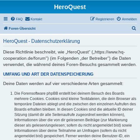
HeroQuest
FAQ
Kontakt
Registrieren
Anmelden
S
Foren-Übersicht
u
HeroQuest - Datenschutzerklärung
c
h
Diese Richtlinie beschreibt, wie „HeroQuest“ („https://www.hq-
cooperation.de/forum“) (im Folgenden „der Betreiber“) die Daten
e
verwendet, die während deines Foren-Besuchs gesammelt werden.
UMFANG UND ART DER DATENSPEICHERUNG
Deine Daten werden auf vier verschiedene Arten gesammelt:
Die Forensoftware phpBB erstellt bei deinem Besuch des Boards
mehrere Cookies. Cookies sind kleine Textdateien, die dein Browser als
temporäre Dateien ablegt und die zwischen den einzelnen Aufrufen des
Boards erhalten bleiben. In diesen Cookies sind die aktuelle ID deiner
Sitzung (damit dir alle Seitenaufrufe zugeordnet werden können),
Informationen über die von dir gelesenen Beiträge (zur Markierung
dieser als gelesen/ungelesen; sofern du nicht angemeldet bist) sowie
Informationen über deine Teilnahme an Umfragen (sofern du nicht
angemeldet bist) gespeichert. Ferner werden deine Benutzer-ID, ein