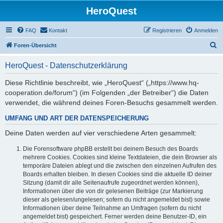
HeroQuest
FAQ
Kontakt
Registrieren
Anmelden
S
Foren-Übersicht
u
HeroQuest - Datenschutzerklärung
c
h
Diese Richtlinie beschreibt, wie „HeroQuest“ („https://www.hq-
cooperation.de/forum“) (im Folgenden „der Betreiber“) die Daten
e
verwendet, die während deines Foren-Besuchs gesammelt werden.
UMFANG UND ART DER DATENSPEICHERUNG
Deine Daten werden auf vier verschiedene Arten gesammelt:
Die Forensoftware phpBB erstellt bei deinem Besuch des Boards
mehrere Cookies. Cookies sind kleine Textdateien, die dein Browser als
temporäre Dateien ablegt und die zwischen den einzelnen Aufrufen des
Boards erhalten bleiben. In diesen Cookies sind die aktuelle ID deiner
Sitzung (damit dir alle Seitenaufrufe zugeordnet werden können),
Informationen über die von dir gelesenen Beiträge (zur Markierung
dieser als gelesen/ungelesen; sofern du nicht angemeldet bist) sowie
Informationen über deine Teilnahme an Umfragen (sofern du nicht
angemeldet bist) gespeichert. Ferner werden deine Benutzer-ID, ein