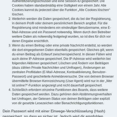
Authentifizierungsschlüssel und eine Session-ID gespeichert. Die
Cookies haben standardmäßig eine Gültigkeit von einem Jahr. Alle
Cookies kannst du jederzeit über die Funktion „Alle Cookies löschen“
löschen.
Weiterhin werden die Daten gespeichert, die du bei der Registrierung,
in deinem Profil oder deinem persönlichem Bereich angibst. Für die
Registrierung sind mindestens ein eindeutiger Benutzername, eine E-
Mail-Adresse und ein Passwort notwendig. Wenn durch den Betreiber
weitere Daten als notwendig festgelegt wurden, so ist dies für dich vor
deren Eingabe ersichtlich.
Wenn du einen Beitrag oder eine private Nachricht erstellst, so werden
die dort eingegebenen Daten ebenfalls gespeichert. Gleiches gilt, wenn
du einen Beitrag als Entwurf zwischenspeicherst. In diesen Fällen wird
auch deine IP-Adresse gespeichert. Die IP-Adresse wird weiterhin bei
folgenden Aktionen gespeichert: Löschen und Ändern von Beiträgen
(dazu zählen Private Nachrichten und Umfragen), Änderungen an
zentralen Profildaten (E-Mail-Adresse, Kontoaktivierung, Benutzer-
Passwort) und gescheiterte Anmeldeversuche. Die von deinem Browser
übermittelte Browser-Kennzeichnung (User Agent) wird nur in der „Wer
ist online?“-Funktion angezeigt und nicht dauerhaft gespeichert.
Schließlich erfordern einzelne Funktionen des Boards, dass weitere
Daten gespeichert werden. Dazu gehören dein Abstimmungsverhalten
bei Umfragen, der Gelesen-Status von deinen Beiträgen oder explizit
von dir gesetzte Lesezeichen oder Benachrichtigungsfunktionen.
Dein Passwort wird mit einer Einwege-Verschlüsselung (Hash)
gespeichert, so dass es sicher ist. Jedoch wird dir empfohlen,