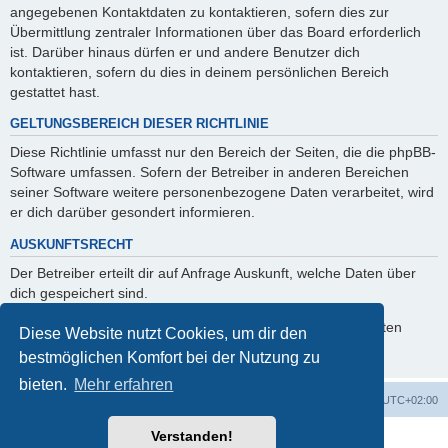
angegebenen Kontaktdaten zu kontaktieren, sofern dies zur
Übermittlung zentraler Informationen über das Board erforderlich
ist. Darüber hinaus dürfen er und andere Benutzer dich
kontaktieren, sofern du dies in deinem persönlichen Bereich
gestattet hast.
GELTUNGSBEREICH DIESER RICHTLINIE
Diese Richtlinie umfasst nur den Bereich der Seiten, die die phpBB-
Software umfassen. Sofern der Betreiber in anderen Bereichen
seiner Software weitere personenbezogene Daten verarbeitet, wird
er dich darüber gesondert informieren.
AUSKUNFTSRECHT
Der Betreiber erteilt dir auf Anfrage Auskunft, welche Daten über
dich gespeichert sind.
Du kannst jederzeit die Löschung bzw. Sperrung deiner Daten
Diese Website nutzt Cookies, um dir den
verlangen. Kontaktiere hierzu bitte den Betreiber.
bestmöglichen Komfort bei der Nutzung zu
bieten.
Mehr erfahren
Foren-Übersicht
Alle Zeiten sind
UTC+02:00
Verstanden!
Powered by
phpBB
® Forum Software © phpBB Limited