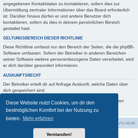
angegebenen Kontaktdaten zu kontaktieren, sofern dies zur
Übermittlung zentraler Informationen über das Board erforderlich
ist. Darüber hinaus dürfen er und andere Benutzer dich
kontaktieren, sofern du dies in deinem persönlichen Bereich
gestattet hast.
GELTUNGSBEREICH DIESER RICHTLINIE
Diese Richtlinie umfasst nur den Bereich der Seiten, die die phpBB-
Software umfassen. Sofern der Betreiber in anderen Bereichen
seiner Software weitere personenbezogene Daten verarbeitet, wird
er dich darüber gesondert informieren.
AUSKUNFTSRECHT
Der Betreiber erteilt dir auf Anfrage Auskunft, welche Daten über
dich gespeichert sind.
Du kannst jederzeit die Löschung bzw. Sperrung deiner Daten
Diese Website nutzt Cookies, um dir den
verlangen. Kontaktiere hierzu bitte den Betreiber.
bestmöglichen Komfort bei der Nutzung zu
bieten.
Mehr erfahren
Foren-Übersicht
Alle Zeiten sind
UTC+02:00
Verstanden!
Powered by
phpBB
® Forum Software © phpBB Limited