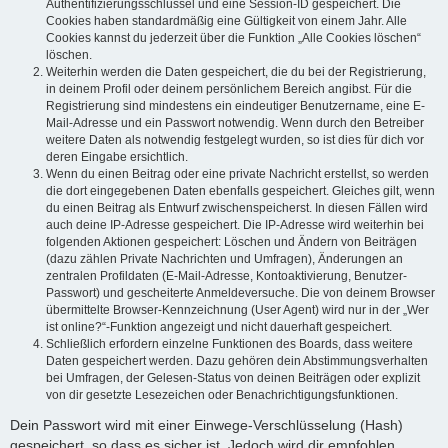
Authentifizierungsschlüssel und eine Session-ID gespeichert. Die
Cookies haben standardmäßig eine Gültigkeit von einem Jahr. Alle
Cookies kannst du jederzeit über die Funktion „Alle Cookies löschen“
löschen.
Weiterhin werden die Daten gespeichert, die du bei der Registrierung,
in deinem Profil oder deinem persönlichem Bereich angibst. Für die
Registrierung sind mindestens ein eindeutiger Benutzername, eine E-
Mail-Adresse und ein Passwort notwendig. Wenn durch den Betreiber
weitere Daten als notwendig festgelegt wurden, so ist dies für dich vor
deren Eingabe ersichtlich.
Wenn du einen Beitrag oder eine private Nachricht erstellst, so werden
die dort eingegebenen Daten ebenfalls gespeichert. Gleiches gilt, wenn
du einen Beitrag als Entwurf zwischenspeicherst. In diesen Fällen wird
auch deine IP-Adresse gespeichert. Die IP-Adresse wird weiterhin bei
folgenden Aktionen gespeichert: Löschen und Ändern von Beiträgen
(dazu zählen Private Nachrichten und Umfragen), Änderungen an
zentralen Profildaten (E-Mail-Adresse, Kontoaktivierung, Benutzer-
Passwort) und gescheiterte Anmeldeversuche. Die von deinem Browser
übermittelte Browser-Kennzeichnung (User Agent) wird nur in der „Wer
ist online?“-Funktion angezeigt und nicht dauerhaft gespeichert.
Schließlich erfordern einzelne Funktionen des Boards, dass weitere
Daten gespeichert werden. Dazu gehören dein Abstimmungsverhalten
bei Umfragen, der Gelesen-Status von deinen Beiträgen oder explizit
von dir gesetzte Lesezeichen oder Benachrichtigungsfunktionen.
Dein Passwort wird mit einer Einwege-Verschlüsselung (Hash)
gespeichert, so dass es sicher ist. Jedoch wird dir empfohlen,