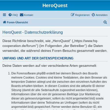
HeroQuest
FAQ
Kontakt
Registrieren
Anmelden
S
Foren-Übersicht
u
HeroQuest - Datenschutzerklärung
c
h
Diese Richtlinie beschreibt, wie „HeroQuest“ („https://www.hq-
cooperation.de/forum“) (im Folgenden „der Betreiber“) die Daten
e
verwendet, die während deines Foren-Besuchs gesammelt werden.
UMFANG UND ART DER DATENSPEICHERUNG
Deine Daten werden auf vier verschiedene Arten gesammelt:
Die Forensoftware phpBB erstellt bei deinem Besuch des Boards
mehrere Cookies. Cookies sind kleine Textdateien, die dein Browser als
temporäre Dateien ablegt und die zwischen den einzelnen Aufrufen des
Boards erhalten bleiben. In diesen Cookies sind die aktuelle ID deiner
Sitzung (damit dir alle Seitenaufrufe zugeordnet werden können),
Informationen über die von dir gelesenen Beiträge (zur Markierung
dieser als gelesen/ungelesen; sofern du nicht angemeldet bist) sowie
Informationen über deine Teilnahme an Umfragen (sofern du nicht
angemeldet bist) gespeichert. Ferner werden deine Benutzer-ID, ein