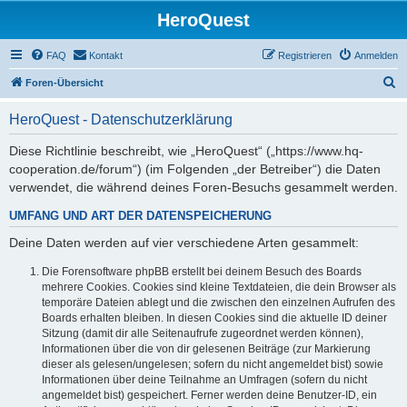
HeroQuest
FAQ
Kontakt
Registrieren
Anmelden
S
Foren-Übersicht
u
HeroQuest - Datenschutzerklärung
c
h
Diese Richtlinie beschreibt, wie „HeroQuest“ („https://www.hq-
cooperation.de/forum“) (im Folgenden „der Betreiber“) die Daten
e
verwendet, die während deines Foren-Besuchs gesammelt werden.
UMFANG UND ART DER DATENSPEICHERUNG
Deine Daten werden auf vier verschiedene Arten gesammelt:
Die Forensoftware phpBB erstellt bei deinem Besuch des Boards
mehrere Cookies. Cookies sind kleine Textdateien, die dein Browser als
temporäre Dateien ablegt und die zwischen den einzelnen Aufrufen des
Boards erhalten bleiben. In diesen Cookies sind die aktuelle ID deiner
Sitzung (damit dir alle Seitenaufrufe zugeordnet werden können),
Informationen über die von dir gelesenen Beiträge (zur Markierung
dieser als gelesen/ungelesen; sofern du nicht angemeldet bist) sowie
Informationen über deine Teilnahme an Umfragen (sofern du nicht
angemeldet bist) gespeichert. Ferner werden deine Benutzer-ID, ein