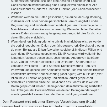
Authentifizierungsschlüssel und eine Session-ID gespeichert. Die
Cookies haben standardmäßig eine Gültigkeit von einem Jahr. Alle
Cookies kannst du jederzeit über die Funktion „Alle Cookies löschen“
löschen.
Weiterhin werden die Daten gespeichert, die du bei der Registrierung,
in deinem Profil oder deinem persönlichem Bereich angibst. Für die
Registrierung sind mindestens ein eindeutiger Benutzername, eine E-
Mail-Adresse und ein Passwort notwendig. Wenn durch den Betreiber
weitere Daten als notwendig festgelegt wurden, so ist dies für dich vor
deren Eingabe ersichtlich.
Wenn du einen Beitrag oder eine private Nachricht erstellst, so werden
die dort eingegebenen Daten ebenfalls gespeichert. Gleiches gilt, wenn
du einen Beitrag als Entwurf zwischenspeicherst. In diesen Fällen wird
auch deine IP-Adresse gespeichert. Die IP-Adresse wird weiterhin bei
folgenden Aktionen gespeichert: Löschen und Ändern von Beiträgen
(dazu zählen Private Nachrichten und Umfragen), Änderungen an
zentralen Profildaten (E-Mail-Adresse, Kontoaktivierung, Benutzer-
Passwort) und gescheiterte Anmeldeversuche. Die von deinem Browser
übermittelte Browser-Kennzeichnung (User Agent) wird nur in der „Wer
ist online?“-Funktion angezeigt und nicht dauerhaft gespeichert.
Schließlich erfordern einzelne Funktionen des Boards, dass weitere
Daten gespeichert werden. Dazu gehören dein Abstimmungsverhalten
bei Umfragen, der Gelesen-Status von deinen Beiträgen oder explizit
von dir gesetzte Lesezeichen oder Benachrichtigungsfunktionen.
Dein Passwort wird mit einer Einwege-Verschlüsselung (Hash)
gespeichert, so dass es sicher ist. Jedoch wird dir empfohlen,