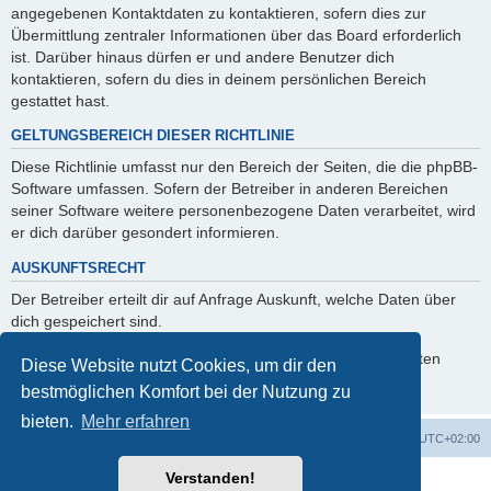
angegebenen Kontaktdaten zu kontaktieren, sofern dies zur
Übermittlung zentraler Informationen über das Board erforderlich
ist. Darüber hinaus dürfen er und andere Benutzer dich
kontaktieren, sofern du dies in deinem persönlichen Bereich
gestattet hast.
GELTUNGSBEREICH DIESER RICHTLINIE
Diese Richtlinie umfasst nur den Bereich der Seiten, die die phpBB-
Software umfassen. Sofern der Betreiber in anderen Bereichen
seiner Software weitere personenbezogene Daten verarbeitet, wird
er dich darüber gesondert informieren.
AUSKUNFTSRECHT
Der Betreiber erteilt dir auf Anfrage Auskunft, welche Daten über
dich gespeichert sind.
Du kannst jederzeit die Löschung bzw. Sperrung deiner Daten
Diese Website nutzt Cookies, um dir den
verlangen. Kontaktiere hierzu bitte den Betreiber.
bestmöglichen Komfort bei der Nutzung zu
bieten.
Mehr erfahren
Foren-Übersicht
Alle Zeiten sind
UTC+02:00
Verstanden!
Powered by
phpBB
® Forum Software © phpBB Limited