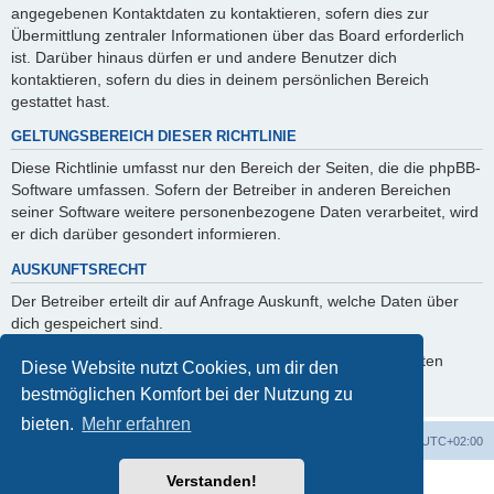
angegebenen Kontaktdaten zu kontaktieren, sofern dies zur
Übermittlung zentraler Informationen über das Board erforderlich
ist. Darüber hinaus dürfen er und andere Benutzer dich
kontaktieren, sofern du dies in deinem persönlichen Bereich
gestattet hast.
GELTUNGSBEREICH DIESER RICHTLINIE
Diese Richtlinie umfasst nur den Bereich der Seiten, die die phpBB-
Software umfassen. Sofern der Betreiber in anderen Bereichen
seiner Software weitere personenbezogene Daten verarbeitet, wird
er dich darüber gesondert informieren.
AUSKUNFTSRECHT
Der Betreiber erteilt dir auf Anfrage Auskunft, welche Daten über
dich gespeichert sind.
Du kannst jederzeit die Löschung bzw. Sperrung deiner Daten
Diese Website nutzt Cookies, um dir den
verlangen. Kontaktiere hierzu bitte den Betreiber.
bestmöglichen Komfort bei der Nutzung zu
bieten.
Mehr erfahren
Foren-Übersicht
Alle Zeiten sind
UTC+02:00
Verstanden!
Powered by
phpBB
® Forum Software © phpBB Limited