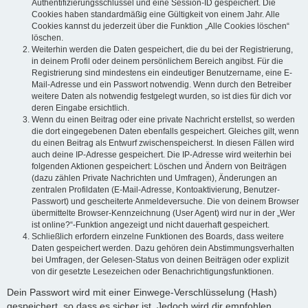
Authentifizierungsschlüssel und eine Session-ID gespeichert. Die
Cookies haben standardmäßig eine Gültigkeit von einem Jahr. Alle
Cookies kannst du jederzeit über die Funktion „Alle Cookies löschen“
löschen.
Weiterhin werden die Daten gespeichert, die du bei der Registrierung,
in deinem Profil oder deinem persönlichem Bereich angibst. Für die
Registrierung sind mindestens ein eindeutiger Benutzername, eine E-
Mail-Adresse und ein Passwort notwendig. Wenn durch den Betreiber
weitere Daten als notwendig festgelegt wurden, so ist dies für dich vor
deren Eingabe ersichtlich.
Wenn du einen Beitrag oder eine private Nachricht erstellst, so werden
die dort eingegebenen Daten ebenfalls gespeichert. Gleiches gilt, wenn
du einen Beitrag als Entwurf zwischenspeicherst. In diesen Fällen wird
auch deine IP-Adresse gespeichert. Die IP-Adresse wird weiterhin bei
folgenden Aktionen gespeichert: Löschen und Ändern von Beiträgen
(dazu zählen Private Nachrichten und Umfragen), Änderungen an
zentralen Profildaten (E-Mail-Adresse, Kontoaktivierung, Benutzer-
Passwort) und gescheiterte Anmeldeversuche. Die von deinem Browser
übermittelte Browser-Kennzeichnung (User Agent) wird nur in der „Wer
ist online?“-Funktion angezeigt und nicht dauerhaft gespeichert.
Schließlich erfordern einzelne Funktionen des Boards, dass weitere
Daten gespeichert werden. Dazu gehören dein Abstimmungsverhalten
bei Umfragen, der Gelesen-Status von deinen Beiträgen oder explizit
von dir gesetzte Lesezeichen oder Benachrichtigungsfunktionen.
Dein Passwort wird mit einer Einwege-Verschlüsselung (Hash)
gespeichert, so dass es sicher ist. Jedoch wird dir empfohlen,