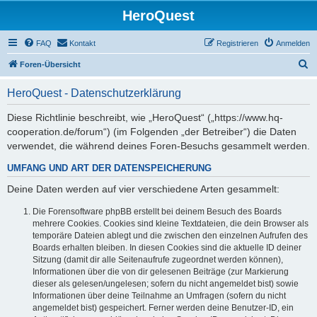
HeroQuest
FAQ
Kontakt
Registrieren
Anmelden
S
Foren-Übersicht
u
HeroQuest - Datenschutzerklärung
c
h
Diese Richtlinie beschreibt, wie „HeroQuest“ („https://www.hq-
cooperation.de/forum“) (im Folgenden „der Betreiber“) die Daten
e
verwendet, die während deines Foren-Besuchs gesammelt werden.
UMFANG UND ART DER DATENSPEICHERUNG
Deine Daten werden auf vier verschiedene Arten gesammelt:
Die Forensoftware phpBB erstellt bei deinem Besuch des Boards
mehrere Cookies. Cookies sind kleine Textdateien, die dein Browser als
temporäre Dateien ablegt und die zwischen den einzelnen Aufrufen des
Boards erhalten bleiben. In diesen Cookies sind die aktuelle ID deiner
Sitzung (damit dir alle Seitenaufrufe zugeordnet werden können),
Informationen über die von dir gelesenen Beiträge (zur Markierung
dieser als gelesen/ungelesen; sofern du nicht angemeldet bist) sowie
Informationen über deine Teilnahme an Umfragen (sofern du nicht
angemeldet bist) gespeichert. Ferner werden deine Benutzer-ID, ein