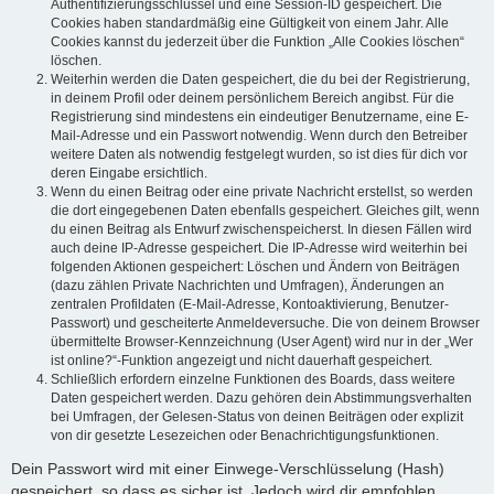
Authentifizierungsschlüssel und eine Session-ID gespeichert. Die
Cookies haben standardmäßig eine Gültigkeit von einem Jahr. Alle
Cookies kannst du jederzeit über die Funktion „Alle Cookies löschen“
löschen.
Weiterhin werden die Daten gespeichert, die du bei der Registrierung,
in deinem Profil oder deinem persönlichem Bereich angibst. Für die
Registrierung sind mindestens ein eindeutiger Benutzername, eine E-
Mail-Adresse und ein Passwort notwendig. Wenn durch den Betreiber
weitere Daten als notwendig festgelegt wurden, so ist dies für dich vor
deren Eingabe ersichtlich.
Wenn du einen Beitrag oder eine private Nachricht erstellst, so werden
die dort eingegebenen Daten ebenfalls gespeichert. Gleiches gilt, wenn
du einen Beitrag als Entwurf zwischenspeicherst. In diesen Fällen wird
auch deine IP-Adresse gespeichert. Die IP-Adresse wird weiterhin bei
folgenden Aktionen gespeichert: Löschen und Ändern von Beiträgen
(dazu zählen Private Nachrichten und Umfragen), Änderungen an
zentralen Profildaten (E-Mail-Adresse, Kontoaktivierung, Benutzer-
Passwort) und gescheiterte Anmeldeversuche. Die von deinem Browser
übermittelte Browser-Kennzeichnung (User Agent) wird nur in der „Wer
ist online?“-Funktion angezeigt und nicht dauerhaft gespeichert.
Schließlich erfordern einzelne Funktionen des Boards, dass weitere
Daten gespeichert werden. Dazu gehören dein Abstimmungsverhalten
bei Umfragen, der Gelesen-Status von deinen Beiträgen oder explizit
von dir gesetzte Lesezeichen oder Benachrichtigungsfunktionen.
Dein Passwort wird mit einer Einwege-Verschlüsselung (Hash)
gespeichert, so dass es sicher ist. Jedoch wird dir empfohlen,