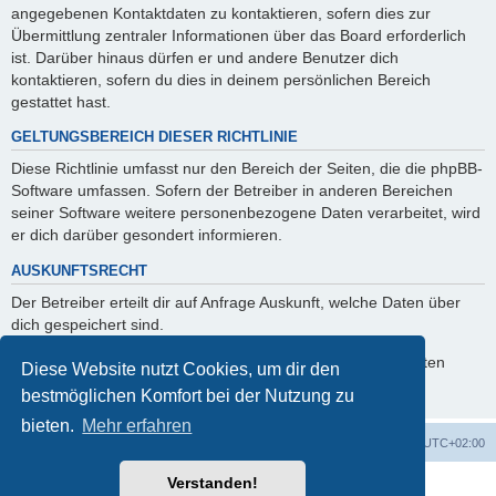
angegebenen Kontaktdaten zu kontaktieren, sofern dies zur
Übermittlung zentraler Informationen über das Board erforderlich
ist. Darüber hinaus dürfen er und andere Benutzer dich
kontaktieren, sofern du dies in deinem persönlichen Bereich
gestattet hast.
GELTUNGSBEREICH DIESER RICHTLINIE
Diese Richtlinie umfasst nur den Bereich der Seiten, die die phpBB-
Software umfassen. Sofern der Betreiber in anderen Bereichen
seiner Software weitere personenbezogene Daten verarbeitet, wird
er dich darüber gesondert informieren.
AUSKUNFTSRECHT
Der Betreiber erteilt dir auf Anfrage Auskunft, welche Daten über
dich gespeichert sind.
Du kannst jederzeit die Löschung bzw. Sperrung deiner Daten
Diese Website nutzt Cookies, um dir den
verlangen. Kontaktiere hierzu bitte den Betreiber.
bestmöglichen Komfort bei der Nutzung zu
bieten.
Mehr erfahren
Foren-Übersicht
Alle Zeiten sind
UTC+02:00
Verstanden!
Powered by
phpBB
® Forum Software © phpBB Limited