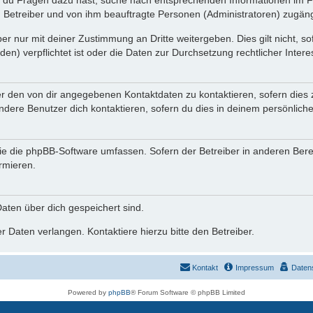
n du Fragen dazu hast, suche nach entsprechenden Informationen im Fo
n Betreiber und von ihm beauftragte Personen (Administratoren) zugäng
r nur mit deiner Zustimmung an Dritte weitergeben. Dies gilt nicht, s
n) verpflichtet ist oder die Daten zur Durchsetzung rechtlicher Interes
er den von dir angegebenen Kontaktdaten zu kontaktieren, sofern dies 
andere Benutzer dich kontaktieren, sofern du dies in deinem persönliche
, die die phpBB-Software umfassen. Sofern der Betreiber in anderen Be
ormieren.
 Daten über dich gespeichert sind.
 Daten verlangen. Kontaktiere hierzu bitte den Betreiber.
Kontakt
Impressum
Daten
Powered by
phpBB
® Forum Software © phpBB Limited
Deutsche Übersetzung durch
phpBB.de