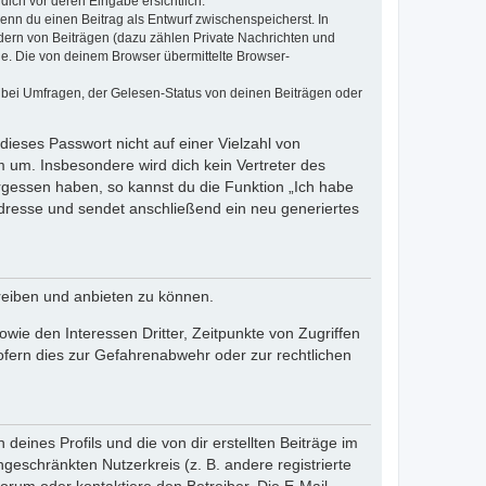
dich vor deren Eingabe ersichtlich.
wenn du einen Beitrag als Entwurf zwischenspeicherst. In
dern von Beiträgen (dazu zählen Private Nachrichten und
e. Die von deinem Browser übermittelte Browser-
 bei Umfragen, der Gelesen-Status von deinen Beiträgen oder
dieses Passwort nicht auf einer Vielzahl von
 um. Insbesondere wird dich kein Vertreter des
ergessen haben, so kannst du die Funktion „Ich habe
resse und sendet anschließend ein neu generiertes
reiben und anbieten zu können.
ie den Interessen Dritter, Zeitpunkte von Zugriffen
fern dies zur Gefahrenabwehr oder zur rechtlichen
eines Profils und die von dir erstellten Beiträge im
ngeschränkten Nutzerkreis (z. B. andere registrierte