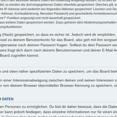
rch den Betreiber weitere Daten als notwendig festgelegt wurden, so ist dies für 
llst, so werden die dort eingegebenen Daten ebenfalls gespeichert. Gleiches gilt, 
Die IP-Adresse wird weiterhin bei folgenden Aktionen gespeichert: Löschen und Än
l-Adresse, Kontoaktivierung, Benutzer-Passwort) und gescheiterte Anmeldeversuch
ine?“-Funktion angezeigt und nicht dauerhaft gespeichert.
 dass weitere Daten gespeichert werden. Dazu gehören dein Abstimmungsverhalten
gungsfunktionen.
(Hash) gespeichert, so dass es sicher ist. Jedoch wird dir empfohlen, 
ssel zu deinem Benutzerkonto für das Board, also geh mit ihm sorgsam
htigterweise nach deinem Passwort fragen. Solltest du dein Passwort v
are fragt dich dann nach deinem Benutzernamen und deiner E-Mail-Ad
Board zugreifen kannst.
en und oben näher spezifizierten Daten zu speichern, um das Board bet
en einer Interessenabwägung zwischen deinen und seinen Interessen sow
r von deinem Browser übermittelter Browser-Kennung zu speichern, so
R DATEN
n Personen zu ermöglichen. Du bist dir daher bewusst, dass die Daten d
ber kann jedoch festlegen, dass einzelne Informationen nur für einen ei