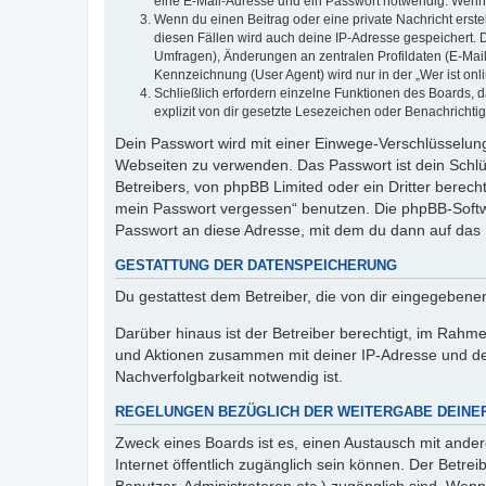
eine E-Mail-Adresse und ein Passwort notwendig. Wenn du
Wenn du einen Beitrag oder eine private Nachricht erste
diesen Fällen wird auch deine IP-Adresse gespeichert. 
Umfragen), Änderungen an zentralen Profildaten (E-Mai
Kennzeichnung (User Agent) wird nur in der „Wer ist onl
Schließlich erfordern einzelne Funktionen des Boards,
explizit von dir gesetzte Lesezeichen oder Benachrichti
Dein Passwort wird mit einer Einwege-Verschlüsselung 
Webseiten zu verwenden. Das Passwort ist dein Schlü
Betreibers, von phpBB Limited oder ein Dritter berec
mein Passwort vergessen“ benutzen. Die phpBB-Softw
Passwort an diese Adresse, mit dem du dann auf das 
GESTATTUNG DER DATENSPEICHERUNG
Du gestattest dem Betreiber, die von dir eingegeben
Darüber hinaus ist der Betreiber berechtigt, im Rahm
und Aktionen zusammen mit deiner IP-Adresse und de
Nachverfolgbarkeit notwendig ist.
REGELUNGEN BEZÜGLICH DER WEITERGABE DEINE
Zweck eines Boards ist es, einen Austausch mit andere
Internet öffentlich zugänglich sein können. Der Betrei