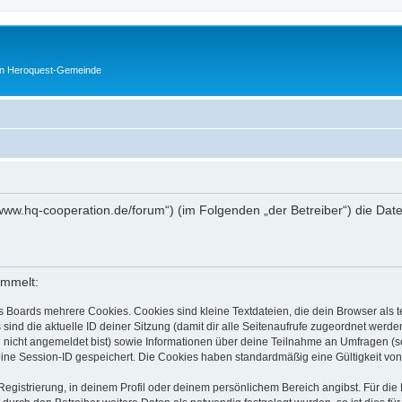
en Heroquest-Gemeinde
://www.hq-cooperation.de/forum“) (im Folgenden „der Betreiber“) die D
ammelt:
s Boards mehrere Cookies. Cookies sind kleine Textdateien, die dein Browser als
 sind die aktuelle ID deiner Sitzung (damit dir alle Seitenaufrufe zugeordnet werd
u nicht angemeldet bist) sowie Informationen über deine Teilnahme an Umfragen (s
eine Session-ID gespeichert. Die Cookies haben standardmäßig eine Gültigkeit von 
Registrierung, in deinem Profil oder deinem persönlichem Bereich angibst. Für di