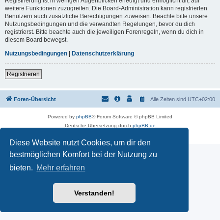
Registrierung ist in wenigen Augenblicken erledigt und ermöglicht dir, auf
weitere Funktionen zuzugreifen. Die Board-Administration kann registrierten
Benutzern auch zusätzliche Berechtigungen zuweisen. Beachte bitte unsere
Nutzungsbedingungen und die verwandten Regelungen, bevor du dich
registrierst. Bitte beachte auch die jeweiligen Forenregeln, wenn du dich in
diesem Board bewegst.
Nutzungsbedingungen
|
Datenschutzerklärung
Registrieren
Foren-Übersicht
Alle Zeiten sind
UTC+02:00
Powered by
phpBB
® Forum Software © phpBB Limited
Deutsche Übersetzung durch
phpBB.de
Datenschutz
|
Nutzungsbedingungen
Diese Website nutzt Cookies, um dir den
bestmöglichen Komfort bei der Nutzung zu
bieten.
Mehr erfahren
Verstanden!