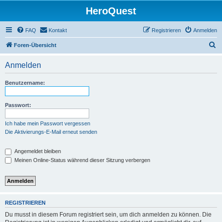
HeroQuest
FAQ
Kontakt
Registrieren
Anmelden
S
Foren-Übersicht
u
Anmelden
c
h
Benutzername:
e
Passwort:
Ich habe mein Passwort vergessen
Die Aktivierungs-E-Mail erneut senden
Angemeldet bleiben
Meinen Online-Status während dieser Sitzung verbergen
REGISTRIEREN
Du musst in diesem Forum registriert sein, um dich anmelden zu können. Die