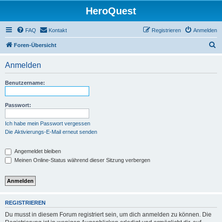
HeroQuest
FAQ
Kontakt
Registrieren
Anmelden
S
Foren-Übersicht
u
Anmelden
c
h
Benutzername:
e
Passwort:
Ich habe mein Passwort vergessen
Die Aktivierungs-E-Mail erneut senden
Angemeldet bleiben
Meinen Online-Status während dieser Sitzung verbergen
REGISTRIEREN
Du musst in diesem Forum registriert sein, um dich anmelden zu können. Die