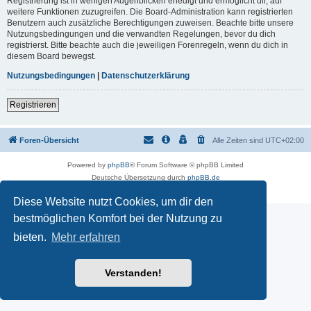
Registrierung ist in wenigen Augenblicken erledigt und ermöglicht dir, auf
weitere Funktionen zuzugreifen. Die Board-Administration kann registrierten
Benutzern auch zusätzliche Berechtigungen zuweisen. Beachte bitte unsere
Nutzungsbedingungen und die verwandten Regelungen, bevor du dich
registrierst. Bitte beachte auch die jeweiligen Forenregeln, wenn du dich in
diesem Board bewegst.
Nutzungsbedingungen
|
Datenschutzerklärung
Registrieren
Foren-Übersicht
Alle Zeiten sind
UTC+02:00
Powered by
phpBB
® Forum Software © phpBB Limited
Deutsche Übersetzung durch
phpBB.de
Datenschutz
|
Nutzungsbedingungen
Diese Website nutzt Cookies, um dir den
bestmöglichen Komfort bei der Nutzung zu
bieten.
Mehr erfahren
Verstanden!