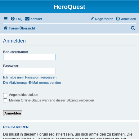
HeroQuest
FAQ
Kontakt
Registrieren
Anmelden
S
Foren-Übersicht
u
Anmelden
c
h
Benutzername:
e
Passwort:
Ich habe mein Passwort vergessen
Die Aktivierungs-E-Mail erneut senden
Angemeldet bleiben
Meinen Online-Status während dieser Sitzung verbergen
REGISTRIEREN
Du musst in diesem Forum registriert sein, um dich anmelden zu können. Die