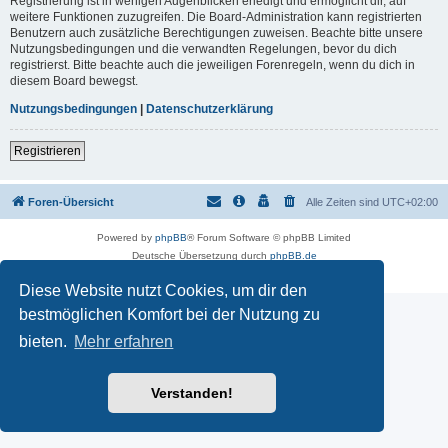
Registrierung ist in wenigen Augenblicken erledigt und ermöglicht dir, auf
weitere Funktionen zuzugreifen. Die Board-Administration kann registrierten
Benutzern auch zusätzliche Berechtigungen zuweisen. Beachte bitte unsere
Nutzungsbedingungen und die verwandten Regelungen, bevor du dich
registrierst. Bitte beachte auch die jeweiligen Forenregeln, wenn du dich in
diesem Board bewegst.
Nutzungsbedingungen
|
Datenschutzerklärung
Registrieren
Foren-Übersicht
Alle Zeiten sind
UTC+02:00
Powered by
phpBB
® Forum Software © phpBB Limited
Deutsche Übersetzung durch
phpBB.de
Datenschutz
|
Nutzungsbedingungen
Diese Website nutzt Cookies, um dir den
bestmöglichen Komfort bei der Nutzung zu
bieten.
Mehr erfahren
Verstanden!