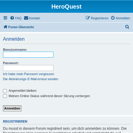
HeroQuest
FAQ
Kontakt
Registrieren
Anmelden
S
Foren-Übersicht
u
Anmelden
c
h
Benutzername:
e
Passwort:
Ich habe mein Passwort vergessen
Die Aktivierungs-E-Mail erneut senden
Angemeldet bleiben
Meinen Online-Status während dieser Sitzung verbergen
REGISTRIEREN
Du musst in diesem Forum registriert sein, um dich anmelden zu können. Die