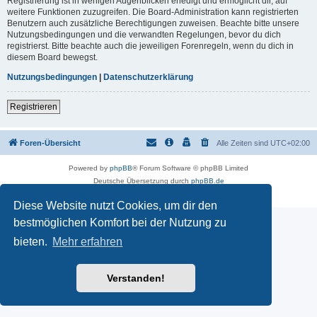
Registrierung ist in wenigen Augenblicken erledigt und ermöglicht dir, auf
weitere Funktionen zuzugreifen. Die Board-Administration kann registrierten
Benutzern auch zusätzliche Berechtigungen zuweisen. Beachte bitte unsere
Nutzungsbedingungen und die verwandten Regelungen, bevor du dich
registrierst. Bitte beachte auch die jeweiligen Forenregeln, wenn du dich in
diesem Board bewegst.
Nutzungsbedingungen
|
Datenschutzerklärung
Registrieren
Foren-Übersicht
Alle Zeiten sind
UTC+02:00
Powered by
phpBB
® Forum Software © phpBB Limited
Deutsche Übersetzung durch
phpBB.de
Datenschutz
|
Nutzungsbedingungen
Diese Website nutzt Cookies, um dir den
bestmöglichen Komfort bei der Nutzung zu
bieten.
Mehr erfahren
Verstanden!