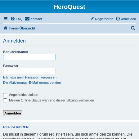
HeroQuest
FAQ
Kontakt
Registrieren
Anmelden
S
Foren-Übersicht
u
Anmelden
c
h
Benutzername:
e
Passwort:
Ich habe mein Passwort vergessen
Die Aktivierungs-E-Mail erneut senden
Angemeldet bleiben
Meinen Online-Status während dieser Sitzung verbergen
REGISTRIEREN
Du musst in diesem Forum registriert sein, um dich anmelden zu können. Die