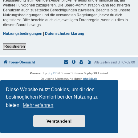
Registrierung ist in wenigen Augenblicken erledigt und ermöglicht dir, auf
weitere Funktionen zuzugreifen. Die Board-Administration kann registrierten
Benutzern auch zusätzliche Berechtigungen zuweisen. Beachte bitte unsere
Nutzungsbedingungen und die verwandten Regelungen, bevor du dich
registrierst. Bitte beachte auch die jeweiligen Forenregeln, wenn du dich in
diesem Board bewegst.
Nutzungsbedingungen
|
Datenschutzerklärung
Registrieren
Foren-Übersicht
Alle Zeiten sind
UTC+02:00
Powered by
phpBB
® Forum Software © phpBB Limited
Deutsche Übersetzung durch
phpBB.de
Datenschutz
|
Nutzungsbedingungen
Diese Website nutzt Cookies, um dir den
bestmöglichen Komfort bei der Nutzung zu
bieten.
Mehr erfahren
Verstanden!