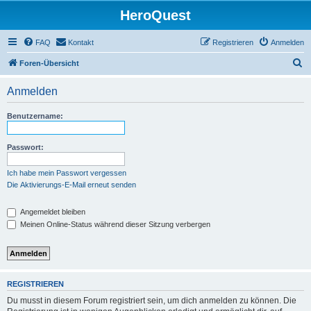
HeroQuest
FAQ
Kontakt
Registrieren
Anmelden
S
Foren-Übersicht
u
Anmelden
c
h
Benutzername:
e
Passwort:
Ich habe mein Passwort vergessen
Die Aktivierungs-E-Mail erneut senden
Angemeldet bleiben
Meinen Online-Status während dieser Sitzung verbergen
REGISTRIEREN
Du musst in diesem Forum registriert sein, um dich anmelden zu können. Die