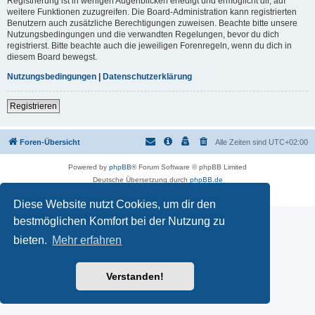
Registrierung ist in wenigen Augenblicken erledigt und ermöglicht dir, auf
weitere Funktionen zuzugreifen. Die Board-Administration kann registrierten
Benutzern auch zusätzliche Berechtigungen zuweisen. Beachte bitte unsere
Nutzungsbedingungen und die verwandten Regelungen, bevor du dich
registrierst. Bitte beachte auch die jeweiligen Forenregeln, wenn du dich in
diesem Board bewegst.
Nutzungsbedingungen
|
Datenschutzerklärung
Registrieren
Foren-Übersicht
Alle Zeiten sind
UTC+02:00
Powered by
phpBB
® Forum Software © phpBB Limited
Deutsche Übersetzung durch
phpBB.de
Datenschutz
|
Nutzungsbedingungen
Diese Website nutzt Cookies, um dir den
bestmöglichen Komfort bei der Nutzung zu
bieten.
Mehr erfahren
Verstanden!