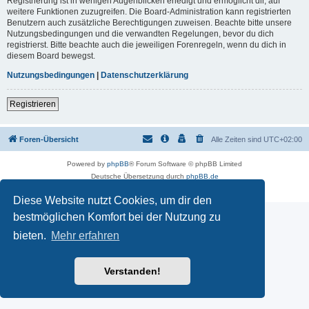
Registrierung ist in wenigen Augenblicken erledigt und ermöglicht dir, auf
weitere Funktionen zuzugreifen. Die Board-Administration kann registrierten
Benutzern auch zusätzliche Berechtigungen zuweisen. Beachte bitte unsere
Nutzungsbedingungen und die verwandten Regelungen, bevor du dich
registrierst. Bitte beachte auch die jeweiligen Forenregeln, wenn du dich in
diesem Board bewegst.
Nutzungsbedingungen
|
Datenschutzerklärung
Registrieren
Foren-Übersicht
Alle Zeiten sind
UTC+02:00
Powered by
phpBB
® Forum Software © phpBB Limited
Deutsche Übersetzung durch
phpBB.de
Datenschutz
|
Nutzungsbedingungen
Diese Website nutzt Cookies, um dir den
bestmöglichen Komfort bei der Nutzung zu
bieten.
Mehr erfahren
Verstanden!