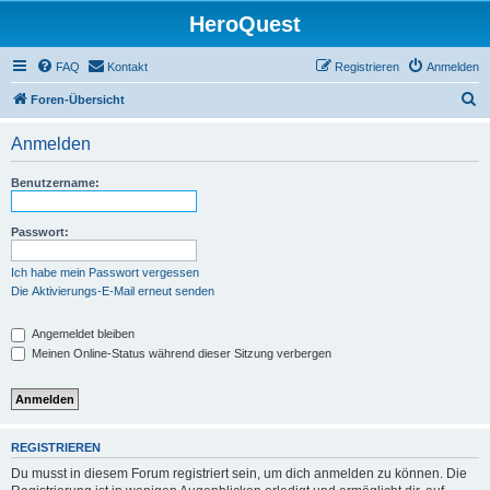
HeroQuest
FAQ
Kontakt
Registrieren
Anmelden
S
Foren-Übersicht
u
Anmelden
c
h
Benutzername:
e
Passwort:
Ich habe mein Passwort vergessen
Die Aktivierungs-E-Mail erneut senden
Angemeldet bleiben
Meinen Online-Status während dieser Sitzung verbergen
REGISTRIEREN
Du musst in diesem Forum registriert sein, um dich anmelden zu können. Die