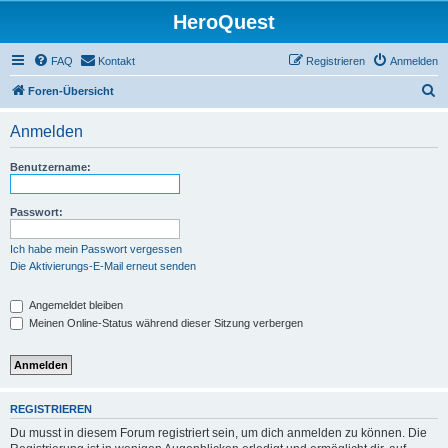
HeroQuest
FAQ
Kontakt
Registrieren
Anmelden
S
Foren-Übersicht
u
Anmelden
c
h
Benutzername:
e
Passwort:
Ich habe mein Passwort vergessen
Die Aktivierungs-E-Mail erneut senden
Angemeldet bleiben
Meinen Online-Status während dieser Sitzung verbergen
REGISTRIEREN
Du musst in diesem Forum registriert sein, um dich anmelden zu können. Die