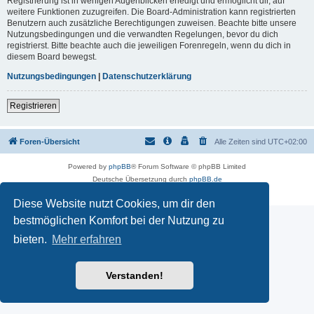
Registrierung ist in wenigen Augenblicken erledigt und ermöglicht dir, auf
weitere Funktionen zuzugreifen. Die Board-Administration kann registrierten
Benutzern auch zusätzliche Berechtigungen zuweisen. Beachte bitte unsere
Nutzungsbedingungen und die verwandten Regelungen, bevor du dich
registrierst. Bitte beachte auch die jeweiligen Forenregeln, wenn du dich in
diesem Board bewegst.
Nutzungsbedingungen
|
Datenschutzerklärung
Registrieren
Foren-Übersicht
Alle Zeiten sind
UTC+02:00
Powered by
phpBB
® Forum Software © phpBB Limited
Deutsche Übersetzung durch
phpBB.de
Datenschutz
|
Nutzungsbedingungen
Diese Website nutzt Cookies, um dir den
bestmöglichen Komfort bei der Nutzung zu
bieten.
Mehr erfahren
Verstanden!