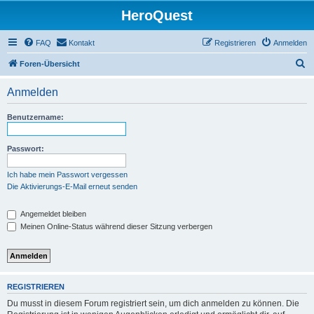
HeroQuest
FAQ
Kontakt
Registrieren
Anmelden
S
Foren-Übersicht
u
Anmelden
c
h
Benutzername:
e
Passwort:
Ich habe mein Passwort vergessen
Die Aktivierungs-E-Mail erneut senden
Angemeldet bleiben
Meinen Online-Status während dieser Sitzung verbergen
REGISTRIEREN
Du musst in diesem Forum registriert sein, um dich anmelden zu können. Die