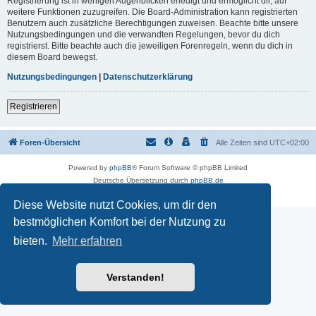
Registrierung ist in wenigen Augenblicken erledigt und ermöglicht dir, auf
weitere Funktionen zuzugreifen. Die Board-Administration kann registrierten
Benutzern auch zusätzliche Berechtigungen zuweisen. Beachte bitte unsere
Nutzungsbedingungen und die verwandten Regelungen, bevor du dich
registrierst. Bitte beachte auch die jeweiligen Forenregeln, wenn du dich in
diesem Board bewegst.
Nutzungsbedingungen
|
Datenschutzerklärung
Registrieren
Foren-Übersicht
Alle Zeiten sind
UTC+02:00
Powered by
phpBB
® Forum Software © phpBB Limited
Deutsche Übersetzung durch
phpBB.de
Datenschutz
|
Nutzungsbedingungen
Diese Website nutzt Cookies, um dir den
bestmöglichen Komfort bei der Nutzung zu
bieten.
Mehr erfahren
Verstanden!