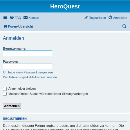
HeroQuest
FAQ
Kontakt
Registrieren
Anmelden
S
Foren-Übersicht
u
Anmelden
c
h
Benutzername:
e
Passwort:
Ich habe mein Passwort vergessen
Die Aktivierungs-E-Mail erneut senden
Angemeldet bleiben
Meinen Online-Status während dieser Sitzung verbergen
REGISTRIEREN
Du musst in diesem Forum registriert sein, um dich anmelden zu können. Die