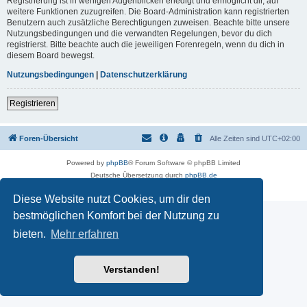
Registrierung ist in wenigen Augenblicken erledigt und ermöglicht dir, auf
weitere Funktionen zuzugreifen. Die Board-Administration kann registrierten
Benutzern auch zusätzliche Berechtigungen zuweisen. Beachte bitte unsere
Nutzungsbedingungen und die verwandten Regelungen, bevor du dich
registrierst. Bitte beachte auch die jeweiligen Forenregeln, wenn du dich in
diesem Board bewegst.
Nutzungsbedingungen
|
Datenschutzerklärung
Registrieren
Foren-Übersicht
Alle Zeiten sind
UTC+02:00
Powered by
phpBB
® Forum Software © phpBB Limited
Deutsche Übersetzung durch
phpBB.de
Datenschutz
|
Nutzungsbedingungen
Diese Website nutzt Cookies, um dir den
bestmöglichen Komfort bei der Nutzung zu
bieten.
Mehr erfahren
Verstanden!