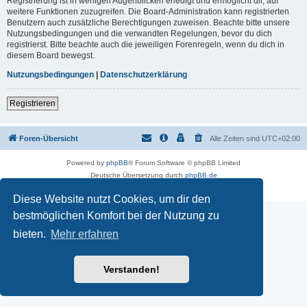
Registrierung ist in wenigen Augenblicken erledigt und ermöglicht dir, auf
weitere Funktionen zuzugreifen. Die Board-Administration kann registrierten
Benutzern auch zusätzliche Berechtigungen zuweisen. Beachte bitte unsere
Nutzungsbedingungen und die verwandten Regelungen, bevor du dich
registrierst. Bitte beachte auch die jeweiligen Forenregeln, wenn du dich in
diesem Board bewegst.
Nutzungsbedingungen
|
Datenschutzerklärung
Registrieren
Foren-Übersicht
Alle Zeiten sind
UTC+02:00
Powered by
phpBB
® Forum Software © phpBB Limited
Deutsche Übersetzung durch
phpBB.de
Datenschutz
|
Nutzungsbedingungen
Diese Website nutzt Cookies, um dir den
bestmöglichen Komfort bei der Nutzung zu
bieten.
Mehr erfahren
Verstanden!