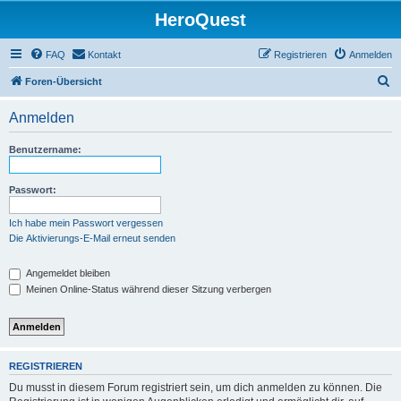
HeroQuest
FAQ
Kontakt
Registrieren
Anmelden
S
Foren-Übersicht
u
Anmelden
c
h
Benutzername:
e
Passwort:
Ich habe mein Passwort vergessen
Die Aktivierungs-E-Mail erneut senden
Angemeldet bleiben
Meinen Online-Status während dieser Sitzung verbergen
REGISTRIEREN
Du musst in diesem Forum registriert sein, um dich anmelden zu können. Die