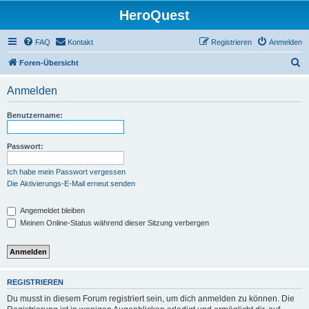
HeroQuest
FAQ
Kontakt
Registrieren
Anmelden
S
Foren-Übersicht
u
Anmelden
c
h
Benutzername:
e
Passwort:
Ich habe mein Passwort vergessen
Die Aktivierungs-E-Mail erneut senden
Angemeldet bleiben
Meinen Online-Status während dieser Sitzung verbergen
REGISTRIEREN
Du musst in diesem Forum registriert sein, um dich anmelden zu können. Die