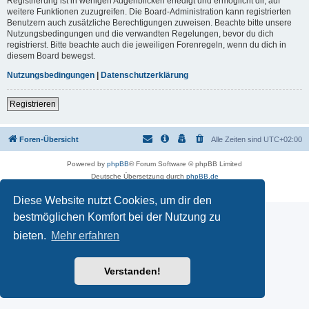
Registrierung ist in wenigen Augenblicken erledigt und ermöglicht dir, auf
weitere Funktionen zuzugreifen. Die Board-Administration kann registrierten
Benutzern auch zusätzliche Berechtigungen zuweisen. Beachte bitte unsere
Nutzungsbedingungen und die verwandten Regelungen, bevor du dich
registrierst. Bitte beachte auch die jeweiligen Forenregeln, wenn du dich in
diesem Board bewegst.
Nutzungsbedingungen
|
Datenschutzerklärung
Registrieren
Foren-Übersicht
Alle Zeiten sind
UTC+02:00
Powered by
phpBB
® Forum Software © phpBB Limited
Deutsche Übersetzung durch
phpBB.de
Datenschutz
|
Nutzungsbedingungen
Diese Website nutzt Cookies, um dir den
bestmöglichen Komfort bei der Nutzung zu
bieten.
Mehr erfahren
Verstanden!