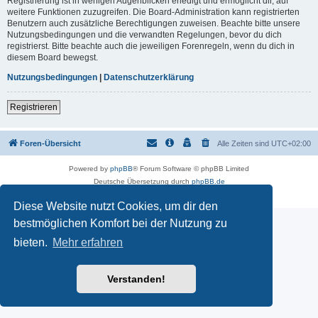
Registrierung ist in wenigen Augenblicken erledigt und ermöglicht dir, auf
weitere Funktionen zuzugreifen. Die Board-Administration kann registrierten
Benutzern auch zusätzliche Berechtigungen zuweisen. Beachte bitte unsere
Nutzungsbedingungen und die verwandten Regelungen, bevor du dich
registrierst. Bitte beachte auch die jeweiligen Forenregeln, wenn du dich in
diesem Board bewegst.
Nutzungsbedingungen
|
Datenschutzerklärung
Registrieren
Foren-Übersicht
Alle Zeiten sind
UTC+02:00
Powered by
phpBB
® Forum Software © phpBB Limited
Deutsche Übersetzung durch
phpBB.de
Datenschutz
|
Nutzungsbedingungen
Diese Website nutzt Cookies, um dir den
bestmöglichen Komfort bei der Nutzung zu
bieten.
Mehr erfahren
Verstanden!