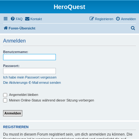
HeroQuest
FAQ
Kontakt
Registrieren
Anmelden
S
Foren-Übersicht
u
Anmelden
c
h
Benutzername:
e
Passwort:
Ich habe mein Passwort vergessen
Die Aktivierungs-E-Mail erneut senden
Angemeldet bleiben
Meinen Online-Status während dieser Sitzung verbergen
REGISTRIEREN
Du musst in diesem Forum registriert sein, um dich anmelden zu können. Die