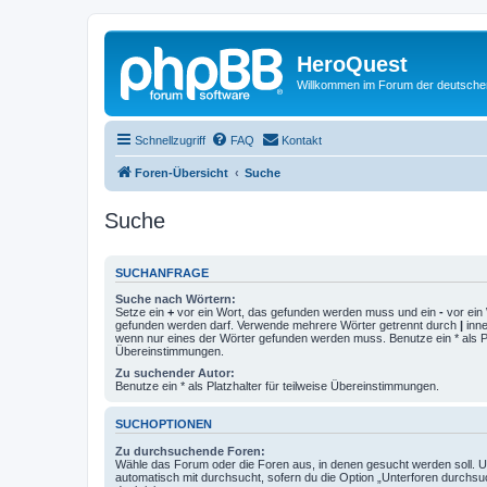
HeroQuest
Willkommen im Forum der deutsch
Schnellzugriff
FAQ
Kontakt
Foren-Übersicht
Suche
Suche
SUCHANFRAGE
Suche nach Wörtern:
Setze ein
+
vor ein Wort, das gefunden werden muss und ein
-
vor ein 
gefunden werden darf. Verwende mehrere Wörter getrennt durch
|
inne
wenn nur eines der Wörter gefunden werden muss. Benutze ein * als Pla
Übereinstimmungen.
Zu suchender Autor:
Benutze ein * als Platzhalter für teilweise Übereinstimmungen.
SUCHOPTIONEN
Zu durchsuchende Foren:
Wähle das Forum oder die Foren aus, in denen gesucht werden soll. 
automatisch mit durchsucht, sofern du die Option „Unterforen durchsu