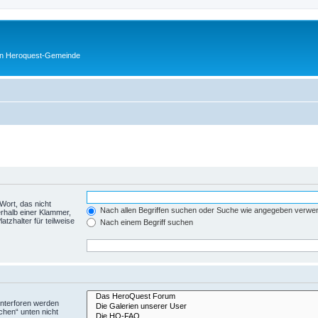
en Heroquest-Gemeinde
Wort, das nicht
Nach allen Begriffen suchen oder Suche wie angegeben verwe
rhalb einer Klammer,
tzhalter für teilweise
Nach einem Begriff suchen
Unterforen werden
chen“ unten nicht