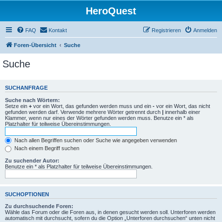
HeroQuest
FAQ
Kontakt
Registrieren
Anmelden
Foren-Übersicht
Suche
Suche
SUCHANFRAGE
Suche nach Wörtern:
Setze ein
+
vor ein Wort, das gefunden werden muss und ein
-
vor ein Wort, das nicht
gefunden werden darf. Verwende mehrere Wörter getrennt durch
|
innerhalb einer
Klammer, wenn nur eines der Wörter gefunden werden muss. Benutze ein * als
Platzhalter für teilweise Übereinstimmungen.
Nach allen Begriffen suchen oder Suche wie angegeben verwenden
Nach einem Begriff suchen
Zu suchender Autor:
Benutze ein * als Platzhalter für teilweise Übereinstimmungen.
SUCHOPTIONEN
Zu durchsuchende Foren:
Wähle das Forum oder die Foren aus, in denen gesucht werden soll. Unterforen werden
automatisch mit durchsucht, sofern du die Option „Unterforen durchsuchen“ unten nicht