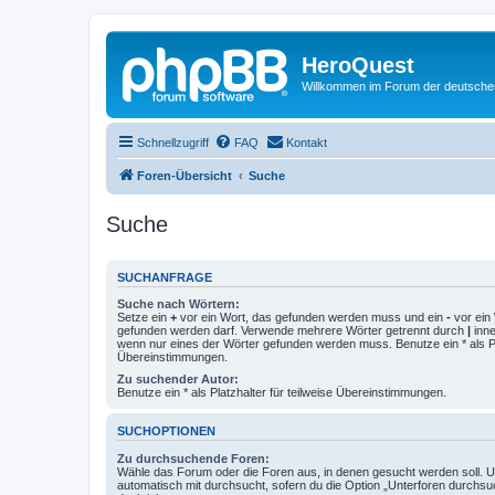
HeroQuest
Willkommen im Forum der deutsch
Schnellzugriff
FAQ
Kontakt
Foren-Übersicht
Suche
Suche
SUCHANFRAGE
Suche nach Wörtern:
Setze ein
+
vor ein Wort, das gefunden werden muss und ein
-
vor ein 
gefunden werden darf. Verwende mehrere Wörter getrennt durch
|
inne
wenn nur eines der Wörter gefunden werden muss. Benutze ein * als Pla
Übereinstimmungen.
Zu suchender Autor:
Benutze ein * als Platzhalter für teilweise Übereinstimmungen.
SUCHOPTIONEN
Zu durchsuchende Foren:
Wähle das Forum oder die Foren aus, in denen gesucht werden soll. 
automatisch mit durchsucht, sofern du die Option „Unterforen durchsu