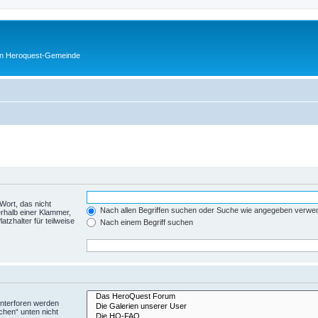
en Heroquest-Gemeinde
Wort, das nicht
Nach allen Begriffen suchen oder Suche wie angegeben verwe
rhalb einer Klammer,
tzhalter für teilweise
Nach einem Begriff suchen
Unterforen werden
chen“ unten nicht