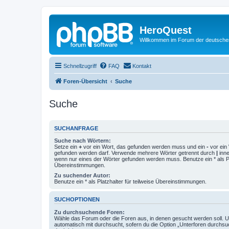
HeroQuest
Willkommen im Forum der deutsch
Schnellzugriff
FAQ
Kontakt
Foren-Übersicht
Suche
Suche
SUCHANFRAGE
Suche nach Wörtern:
Setze ein
+
vor ein Wort, das gefunden werden muss und ein
-
vor ein 
gefunden werden darf. Verwende mehrere Wörter getrennt durch
|
inne
wenn nur eines der Wörter gefunden werden muss. Benutze ein * als Pla
Übereinstimmungen.
Zu suchender Autor:
Benutze ein * als Platzhalter für teilweise Übereinstimmungen.
SUCHOPTIONEN
Zu durchsuchende Foren:
Wähle das Forum oder die Foren aus, in denen gesucht werden soll. 
automatisch mit durchsucht, sofern du die Option „Unterforen durchsu