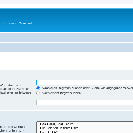
en Heroquest-Gemeinde
Wort, das nicht
Nach allen Begriffen suchen oder Suche wie angegeben verwe
rhalb einer Klammer,
tzhalter für teilweise
Nach einem Begriff suchen
Unterforen werden
chen“ unten nicht