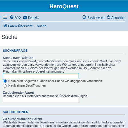
HeroQuest
FAQ
Kontakt
Registrieren
Anmelden
Foren-Übersicht
Suche
Suche
SUCHANFRAGE
Suche nach Wörtern:
Setze ein
+
vor ein Wort, das gefunden werden muss und ein
-
vor ein Wort, das nicht
gefunden werden darf. Verwende mehrere Wörter getrennt durch
|
innerhalb einer
Klammer, wenn nur eines der Wörter gefunden werden muss. Benutze ein * als
Platzhalter für teilweise Übereinstimmungen.
Nach allen Begriffen suchen oder Suche wie angegeben verwenden
Nach einem Begriff suchen
Zu suchender Autor:
Benutze ein * als Platzhalter für teilweise Übereinstimmungen.
SUCHOPTIONEN
Zu durchsuchende Foren:
Wähle das Forum oder die Foren aus, in denen gesucht werden soll. Unterforen werden
automatisch mit durchsucht, sofern du die Option „Unterforen durchsuchen“ unten nicht