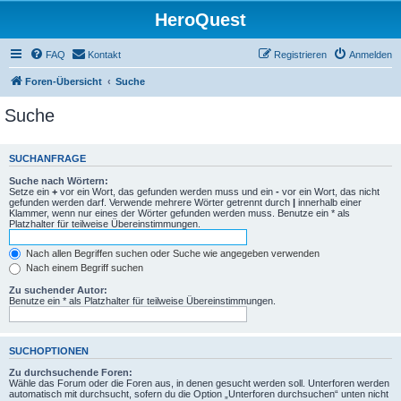
HeroQuest
FAQ
Kontakt
Registrieren
Anmelden
Foren-Übersicht
Suche
Suche
SUCHANFRAGE
Suche nach Wörtern:
Setze ein
+
vor ein Wort, das gefunden werden muss und ein
-
vor ein Wort, das nicht
gefunden werden darf. Verwende mehrere Wörter getrennt durch
|
innerhalb einer
Klammer, wenn nur eines der Wörter gefunden werden muss. Benutze ein * als
Platzhalter für teilweise Übereinstimmungen.
Nach allen Begriffen suchen oder Suche wie angegeben verwenden
Nach einem Begriff suchen
Zu suchender Autor:
Benutze ein * als Platzhalter für teilweise Übereinstimmungen.
SUCHOPTIONEN
Zu durchsuchende Foren:
Wähle das Forum oder die Foren aus, in denen gesucht werden soll. Unterforen werden
automatisch mit durchsucht, sofern du die Option „Unterforen durchsuchen“ unten nicht