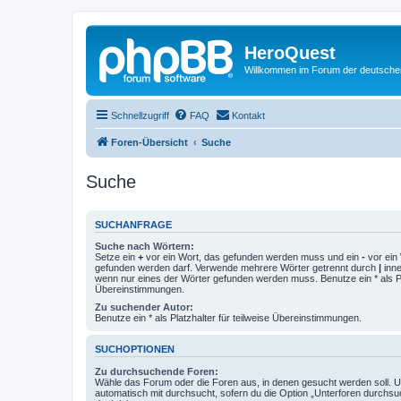
HeroQuest
Willkommen im Forum der deutsch
Schnellzugriff
FAQ
Kontakt
Foren-Übersicht
Suche
Suche
SUCHANFRAGE
Suche nach Wörtern:
Setze ein
+
vor ein Wort, das gefunden werden muss und ein
-
vor ein 
gefunden werden darf. Verwende mehrere Wörter getrennt durch
|
inne
wenn nur eines der Wörter gefunden werden muss. Benutze ein * als Pla
Übereinstimmungen.
Zu suchender Autor:
Benutze ein * als Platzhalter für teilweise Übereinstimmungen.
SUCHOPTIONEN
Zu durchsuchende Foren:
Wähle das Forum oder die Foren aus, in denen gesucht werden soll. 
automatisch mit durchsucht, sofern du die Option „Unterforen durchsu