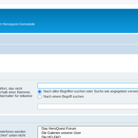
en Heroquest-Gemeinde
Wort, das nicht
Nach allen Begriffen suchen oder Suche wie angegeben verwe
rhalb einer Klammer,
tzhalter für teilweise
Nach einem Begriff suchen
Unterforen werden
chen“ unten nicht